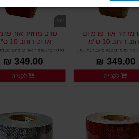
-30%
מחזיר אור פרמיום
סרט מחזיר אור פרמ
ב רוחב 10 ס"מ
אדום רוחב 10 ס"מ
סרט מחזיר אור פרמיום צבע צהוב דביק. מרקם קריסטלי המסוגל להחזיר אור בכל זווית ומעניק השתקפות והחזרת אור מעולה. לסימון ציוד בטיחות בכבישים, מתחמי עבודה בתעשייה ומפעלים. סרט ייחודי הבולט למרחק רב.
349.00 ₪
349.00 ₪
פרטים נוספים
פ
לקנייה
לקנייה
פרטים נוספים
פרטים נוספים