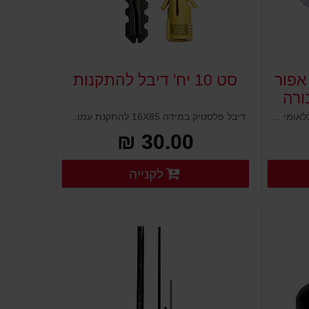
אפור
סט 10 יח' דיבל להתקנות
ורה
סרט להדבקה על כלי רכב בתקן הבינלאומי ECE104 אותו דורש משרד התחבורה בארץ. סרט דביק המחזיר אור בצורה מעולה עם גימור איכותי עמיד במיוחד לכל מצבי מזג האוויר משתקף למרחוק ובעל מרקם קריסטלי מרהיב המשתקף למרחקים. עמידות גבוהה לתנאי חוץ.
דיבל פלסטיק במידה 16X85 להתקנת עמודי סימון לקרקע. דיבל מותאם לברגים במידה 10X100(נמכרים בנפרד) לאחיזת עמודי סימון ועמידה בפני זעזועים ומשיכה.
30.00 ₪
רטים נוספים
פרטים נוספים
לקנייה
פרטים נוספים