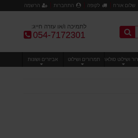
שלום אורח
לקופה
התחברות
הרשמה
לתמיכה ו/או עזרה חייג:
טלפון:
054-7172301
ר ושילוט סולארי
תמרורים ושילוט
אביזרים ושונות