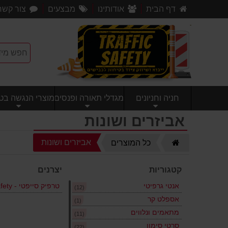
דף הבית
אודותינו
מבצעים
צור קשר
חניה וחניונים
מגדלי תאורה ופנסים
מוצרי הנגשה בטי
אביזרים ושונות
דף
אביזרים ושונות
כל המוצרים
הבית
קטגוריות
יצרנים
אנטי גרפיטי
(12)
אספלט קר
(1)
מתאמים ונלווים
(11)
סרטי סימון
(22)