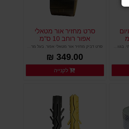
יום
סרט מחזיר אור מטאלי
אפור רוחב 10 ס"מ
סרט דביק מחזיר אור פרמיום עוצמתי. בגוון אדום כולל מרקם חלת דבש קריסטלית המסוגל להחזיר אור בכל זווית ומייצר השתקפות אור מעולה. לסימון ציוד בטיחות בכבישים, קניונים חניונים, מתחמי עבודה בתעשייה ומפעלים. סרט ייחודי הבולט למרחק רב.
סרט דביק מחזיר אור מטאלי אפור. בעל מרקם מטאלי מתכתי הבוהק במיוחד למרחוק, מעניק השתקפות ייחודית ובולטת, מחזיר את קרני האור ומעניק מראה יוקרתי ומהודר. מותאם להדבקה על משטחים ואביזרים לתחום התעשייה והמחסנים, חניונים, תחבורה ועוד.
349.00 ₪
רטים נוספים
פרטים נוספים
לקנייה
פרטים נוספים