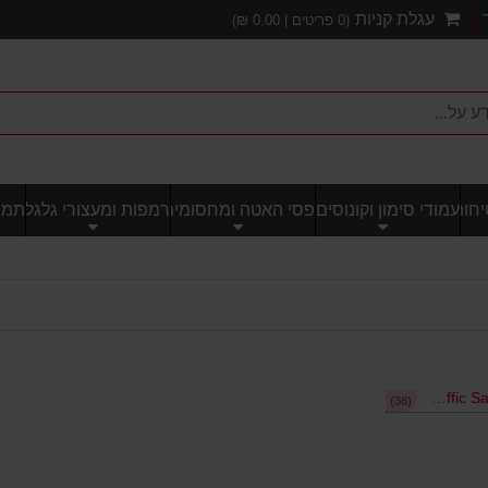
עגלת קניות
(
0
פריטים |
0.00
₪)
חותי
עמודי סימון וקונוסים
פסי האטה ומחסומים
רמפות ומעצורי גלגל
תמרו
טרפיק סייפטי - Traffic Safety
(38)