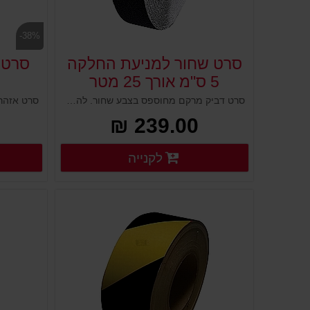
-38%
סרט שחור למניעת החלקה
סרט 
5 ס"מ אורך 25 מטר
סרט דביק מרקם מחוספס בצבע שחור. להתקנה במדרגות, משטחים חלקים, מעליות, שיפועים ועוד. מייצר בטיחות גבוהה לציבור במבנים, חנויות, מוסדות ומתחמי ציבור. יעיל גם לבטיחות עובדים במפעלים ובתעשייה. מוצר בעלות נמוכה שמונע תאונות מיותרות.
239.00 ₪
פרטים נוספים
לקנייה
פרטים נוספים