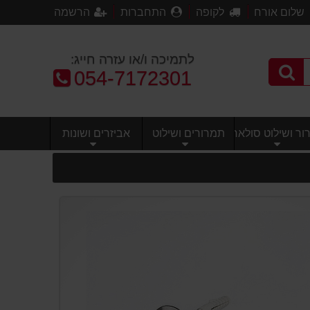
שלום אורח
לקופה
התחברות
הרשמה
לתמיכה ו/או עזרה חייג:
טלפון:
054-7172301
ר ושילוט סולארי
תמרורים ושילוט
אביזרים ושונות