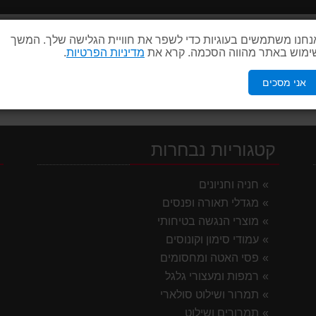
מסמרות נגישות / כפתורי נגישות
נחנו משתמשים בעוגיות כדי לשפר את חוויית הגלישה שלך. המשך
ימוש באתר מהווה הסכמה. קרא את
מדיניות הפרטיות
.
אני מסכים
קטגוריות נבחרות
י
חניה וחניונים
מגדלי תאורה ופנסים
מוצרי הנגשה בטיחותי
עמודי סימון וקונוסים
פסי האטה ומחסומים
רמפות ומעצורי גלגל
תמרור ושילוט סולארי
תמרורים ושילוט