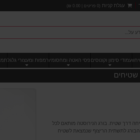
עגלת קניות
(
0
פריטים |
0.00
₪)
חותי
עמודי סימון וקונוסים
פסי האטה ומחסומים
רמפות ומעצורי גלגל
תמרו
 שטיחים
יחה דרך שטיח. בורג הנירוסטה מותאם לכל
בורג לתשתית הריצוף שנמצאת לשטיח