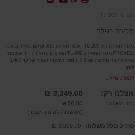
-
אותנו
לחבר
שאל
על
מק"ט: TL 200
אותנו
המוצר
על
מכירה רגילה
המוצר
מגדל תאורה נייד TL-200 - עמוד תאורה מתכוונן עם סוללה נטענת
PROXEN מגדל התאורה TL-200 הוא פתרון תאורה נייד ועוצמתי
המציע גובה מתכוונן של 1-2.3 מטר ועוצמת הארה של עד 6,000
לומן
למפרט מלא...
אצלנו רק:
3,349.00 ₪
דמי משלוח:
50.00 ₪
(אפשרות לאיסוף עצמי)
סה"כ כולל משלוח:
3,399.00 ₪