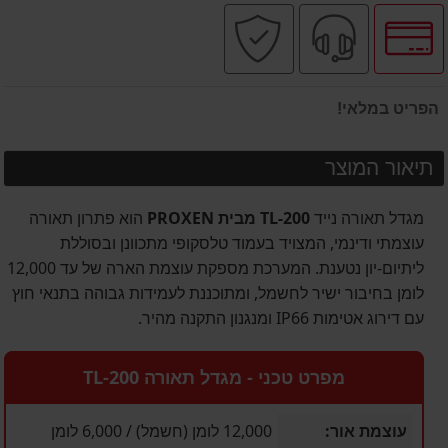
לחץ
שירות
קניה
לאפשרויות
מקצועי
בטוחה
תשלומים
הפריט במלאי!
תיאור המוצר
מגדל תאורה נייד
TL-200 מבית PROXEN
הוא פתרון תאורה
עוצמתי ודינמי, המצויד בעמוד טלסקופי מתכוונן ובסוללת
ליתיום-יון נטענת. המערכת מספקת עוצמת הארה של עד 12,000
לומן בחיבור ישיר לחשמל, ומתוכננת לעמידות גבוהה בתנאי חוץ
עם דירוג אטימות IP66 ומנגנון התקנה מהיר.
מפרט טכני - מגדל תאורה TL-200
עוצמת אור:
12,000 לומן (חשמל) / 6,000 לומן