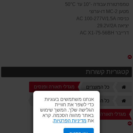
טמפרטורת עבודה -10° עד 50°C
מטען MC-2 דו-ערוצי
כניסה AC 100-277V/1.5A
יציאה 29.2V/2A
דרייבר AC X1-75-56BH
קטגוריות קשורות
דף
מגדלי תאורה ופנסים
כל המוצרים
הבית
אנחנו משתמשים בעוגיות
דף
כל המוצרים
מגדלי תאורה ופנסים
כדי לשפר את חוויית
הבית
הגלישה שלך. המשך שימוש
מגדלי תאורה
באתר מהווה הסכמה. קרא
את
מדיניות הפרטיות
.