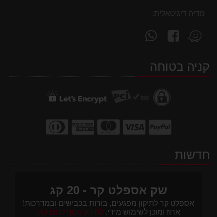
מדיה דיגיטאלית:
עקוב
פנה
מצא
אחרינו
אלינו
אותנו
ב-
ב-
ב-
קניה בטוחה
WhatsApp
facebook
Waze
חדשות
שק אספלט קר - 20 קג
אספלט קר לתיקון מפגעים, בורות בכבישים ובמדרכות!
ארוז ומוכן לשימוש מידי.
למידע נוסף לחצו כאן