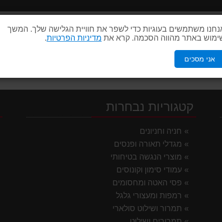
אביזרי נגישות
נחנו משתמשים בעוגיות כדי לשפר את חוויית הגלישה שלך. המשך
ימוש באתר מהווה הסכמה. קרא את
מדיניות הפרטיות
.
אני מסכים
קטגוריות נבחרות
י
חניה וחניונים
מגדלי תאורה ופנסים
מוצרי הנגשה בטיחותי
עמודי סימון וקונוסים
פסי האטה ומחסומים
רמפות ומעצורי גלגל
תמרור ושילוט סולארי
תמרורים ושילוט