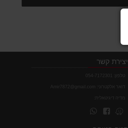
המוצר
צירת קשר
טלפון:
054-7172301
דואר אלקטרוני:
Amir7872@gmail.com
מדיה דיגיטאלית:
עקוב
פנה
מצא
אחרינו
אלינו
אותנו
ב-
ב-
ב-