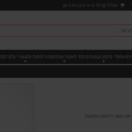
עגלת קניות
(
0
פריטים |
0.00
₪)
חותי
עמודי סימון וקונוסים
פסי האטה ומחסומים
רמפות ומעצורי גלגל
תמרו