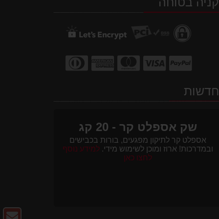
ניה בטוחה
WhatsApp
facebook
Waze
דשות
שק אספלט קר - 20 קג
אספלט קר לתיקון מפגעים, בורות בכבישים
ובמדרכות! ארוז ומוכן לשימוש מידי.
למידע נוסף
לחצו כאן
צו