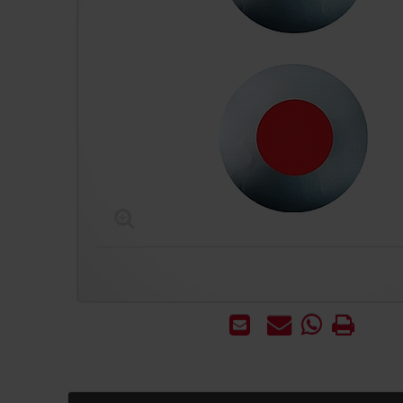
הדפס
WhatsApp
שאל
שלח
-
אותנו
לחבר
שאל
על
אותנו
המוצר
על