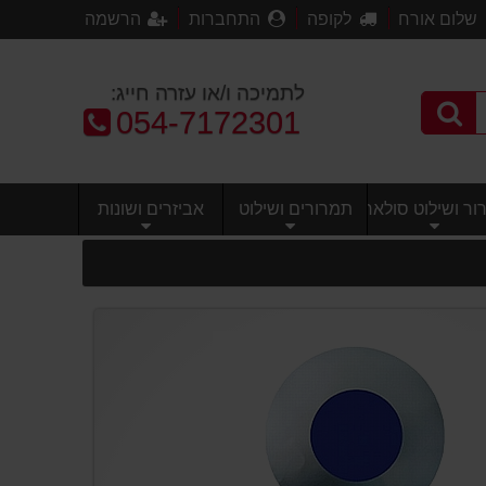
שלום אורח
לקופה
התחברות
הרשמה
לתמיכה ו/או עזרה חייג:
טלפון:
054-7172301
ר ושילוט סולארי
תמרורים ושילוט
אביזרים ושונות