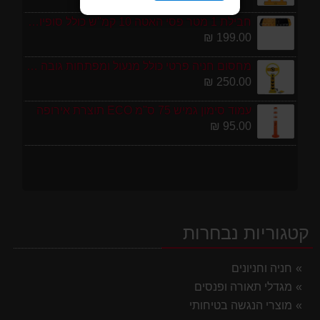
חבילת 1 מטר פסי האטה 10 קמ''ש כולל סופיות מפלסטיק
199.00 ₪
מחסום חניה פרטי כולל מנעול ומפתחות גובה 70 ס"מ
250.00 ₪
עמוד סימון גמיש 75 ס''מ ECO תוצרת אירופה
95.00 ₪
קטגוריות נבחרות
חניה וחניונים
מגדלי תאורה ופנסים
מוצרי הנגשה בטיחותי