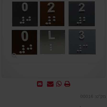
הדפס
WhatsApp
שאל
שלח
-
אותנו
לחבר
שאל
על
מק"ט: 00016
אותנו
המוצר
על