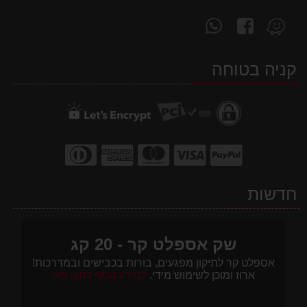
עקוב
פנה
מצא
אחרינו
אלינו
אותנו
ב-
ב-
ב-
קניה בטוחה
WhatsApp
facebook
Waze
חדשות
שק אספלט קר - 20 קג
אספלט קר לתיקון מפגעים, בורות בכבישים ובמדרכות!
ארוז ומוכן לשימוש מידי.
למידע נוסף לחצו כאן