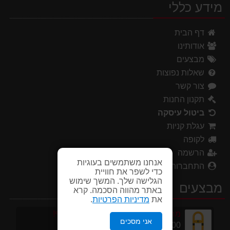
מידע כללי
דף הבית
אודותינו
מבצעים
שאלות נפוצות
צור קשר
תקנון החנות
ביטול עיסקה
עגלת קניות
לקופה
הרשמה
אנחנו משתמשים בעוגיות
התחברות
כדי לשפר את חוויית
הגלישה שלך. המשך שימוש
מבצעים
באתר מהווה הסכמה. קרא
את
מדיניות הפרטיות
.
מחסום לחניה צורת U במבצע מטורף!
אני מסכים
175.00 ₪