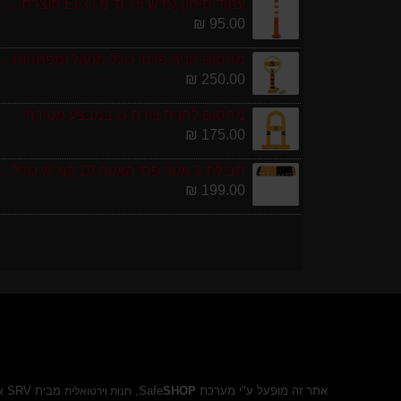
עמוד סימון גמיש 75 ס''מ ECO תוצרת אירופה
95.00 ₪
מחסום חניה פרטי כולל מנעול ומפתחות גובה 0
250.00 ₪
מחסום לחניה צורת U במבצע מטורף!
175.00 ₪
חבילת 1 מטר פסי האטה 10 קמ''ש כולל סופיות מפ
199.00 ₪
אתר זה מופעל ע"י מערכת Safe
SHOP
,
מבית SRV
חנות וירטואלית
א