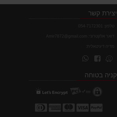
צירת קשר
טלפון:
054-7172301
דואר אלקטרוני:
Amir7872@gmail.com
מדיה דיגיטאלית:
עקוב
פנה
מצא
אחרינו
אלינו
אותנו
ב-
ב-
ב-
ניה בטוחה
WhatsApp
facebook
Waze