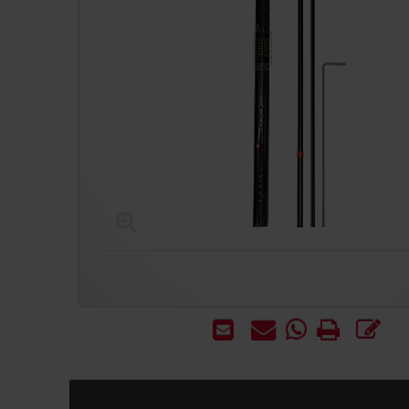
כתוב
הדפס
WhatsApp
שאל
שלח
חוות
-
אותנו
לחבר
דעת
שאל
על
אותנו
המוצר
על