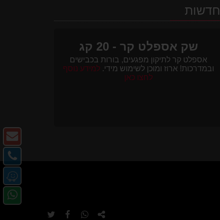
דשות
שק אספלט קר - 20 קג
אספלט קר לתיקון מפגעים, בורות בכבישים
ובמדרכות! ארוז ומוכן לשימוש מידי.
למידע נוסף
לחצו כאן
צו
ק
צו
-
קש
מ
דו
-
או
אל
פנ
טל
ב-
אל
e
העתק
שתף
שתף
שתף