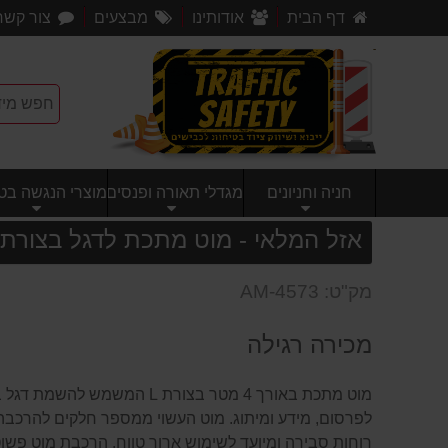
דף הבית
אודותינו
מבצעים
צור קשר
חניה וחניונים
מגדלי תאורה ופנסים
מוצרי הנגשה בטי
אזל המלאי - מוט מתכת לדגל בצורת L אורך 4 מטר
מק"ט: AM-4573
מכירה רגילה
מוט מתכת באורך 4 מטר בצורת L ה
לפרסום, מידע ומיתוג. מוט העשוי ממספר חלקים להרכבה 
רוחות סבירה ומיועד לשימוש ארוך טווח. הרכבת מוט פשוט