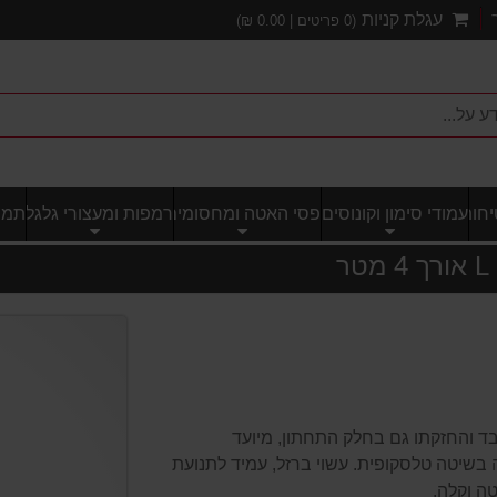
עגלת קניות
(
0
פריטים |
0.00
₪)
חותי
עמודי סימון וקונוסים
פסי האטה ומחסומים
רמפות ומעצורי גלגל
תמרו
משמש להשמת דגל בד והחזקתו גם בחלק התחתון, מיועד
בשיטה טלסקופית. עשוי ברזל, עמיד לתנועת
ה וקלה.