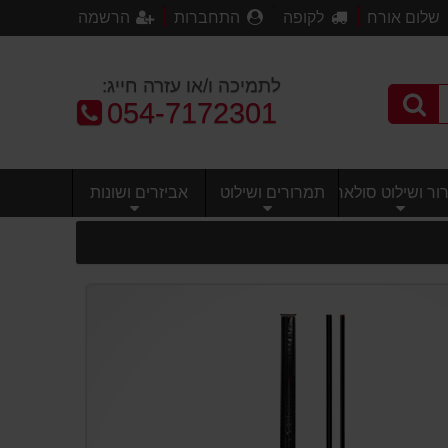
שלום אורח
לקופה
התחברות
הרשמה
לתמיכה ו/או עזרה חייג:
טלפון:
054-7172301
ר ושילוט סולארי
תמרורים ושילוט
אביזרים ושונות