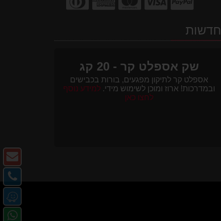
דשות
שק אספלט קר - 20 קג
אספלט קר לתיקון מפגעים, בורות בכבישים
ובמדרכות! ארוז ומוכן לשימוש מידי.
למידע נוסף
לחצו כאן
צו
ק
צו
-
קש
מ
דו
-
או
אל
פנ
טל