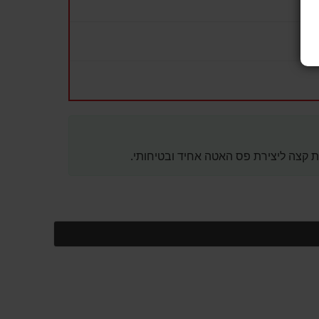
ת קצה ליצירת פס האטה אחיד ובטיחותי.