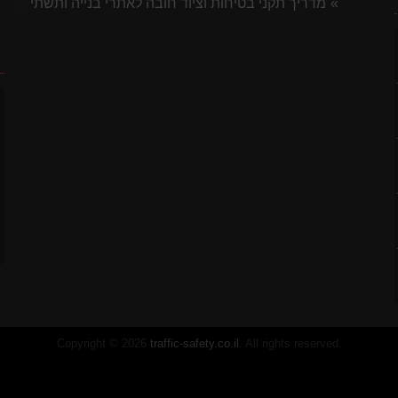
מדריך תקני בטיחות וציוד חובה לאתרי בנייה ותשתית 2026
ח
7 ס"מ
לסטיק
Copyright © 2026
traffic-safety.co.il
. All rights reserved.