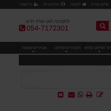
שלום אורח
לקופה
התחברות
הרשמה
לתמיכה ו/או עזרה חייג:
טלפון:
054-7172301
ר ושילוט סולארי
תמרורים ושילוט
אביזרים ושונות
כתוב
הדפס
WhatsApp
שאל
שלח
חוות
-
אותנו
לחבר
דעת
שאל
על
אותנו
המוצר