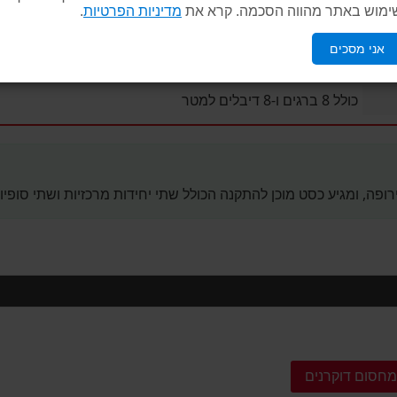
אורך 9 ס"מ | רוחב 50 ס"מ | גובה 5 ס"מ
ימוש באתר מהווה הסכמה. קרא את
מדיניות הפרטיות
.
יחידה: 7,500 גרם | סופית: 700 גרם
אני מסכים
כולל 8 ברגים ו-8 דיבלים למטר
פה, ומגיע כסט מוכן להתקנה הכולל שתי יחידות מרכזיות ושתי סופיו
חסום דוקרנים