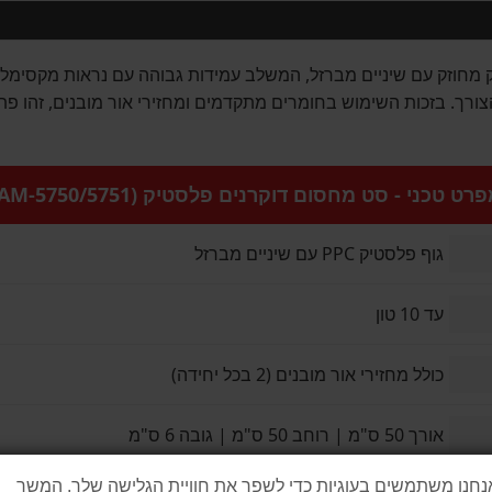
 מחוזק עם שיניים מברזל, המשלב עמידות גבוהה עם נראות מקסימלי
הצורך. בזכות השימוש בחומרים מתקדמים ומחזירי אור מובנים, זהו פתר
רט טכני - סט מחסום דוקרנים פלסטיק (AM-5750/5751)
גוף פלסטיק PPC עם שיניים מברזל
עד 10 טון
כולל מחזירי אור מובנים (2 בכל יחידה)
אורך 50 ס"מ | רוחב 50 ס"מ | גובה 6 ס"מ
נחנו משתמשים בעוגיות כדי לשפר את חוויית הגלישה שלך. המשך