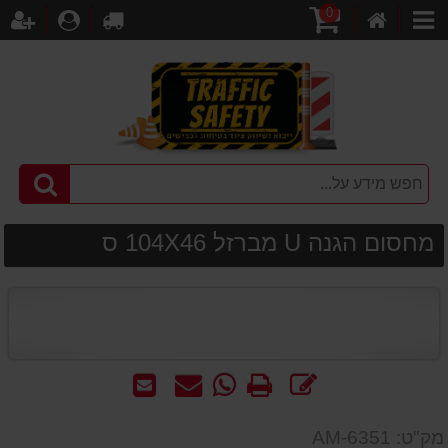
0
דף
עגלת
לקופה
התחברו
הר
קטגוריות
הבית
קניות
מחסום הגנה U מברזל 104X46 ס
כתוב
הדפס
WhatsApp
שאל
שלח
חוות
-
אותנו
לחבר
דעת
שאל
על
מק"ט: AM-6351
אותנו
המוצר