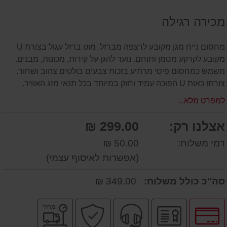
על
מכירה רגילה
המוצר
מחסום נייח מגן מקובע לרצפה מברזל. מוט ברזל עגול בצורת U
מקובע לקרקע מסמן ותוחם. נועד להגן על קירות, מכונות, מבנים.
משמש כמחסום פיסי מרתיע בזכות צבעים בולטים צהוב ושחור.
צורתו כאות U הפוכה עמיד וחזק במיוחד בכל תנאי מזג האוויר.
למפרט מלא...
אצלנו רק:
299.00 ₪
דמי משלוח:
50.00 ₪
(אפשרות לאיסוף עצמי)
סה"כ כולל משלוח:
349.00 ₪
לחץ
יבואן
שירות
קניה
משלוח
מהיר
לאפשרויות
רשמי
מקצועי
בטוחה
מהיר