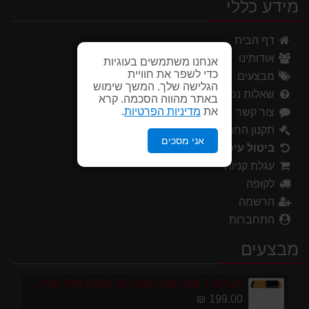
מידע כללי
דף הבית
אודותינו
אנחנו משתמשים בעוגיות
כדי לשפר את חוויית
מבצעים
הגלישה שלך. המשך שימוש
שאלות נפוצות
באתר מהווה הסכמה. קרא
את
מדיניות הפרטיות
.
צור קשר
תקנון החנות
אני מסכים
ביטול עיסקה
עגלת קניות
לקופה
הרשמה
התחברות
מבצעים
חבילת 1 מטר פסי האטה 10 קמ''ש כולל סופיות מפלסטיק
199.00 ₪