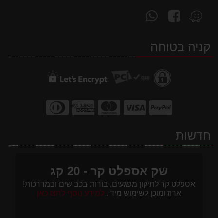
עקוב
פנה
מצא
אחרינו
אלינו
אותנו
ב-
ב-
ב-
קניה בטוחה
WhatsApp
facebook
Waze
חדשות
שק אספלט קר - 20 קג
אספלט קר לתיקון מפגעים, בורות בכבישים ובמדרכות!
ארוז ומוכן לשימוש מידי.
למידע נוסף לחצו כאן