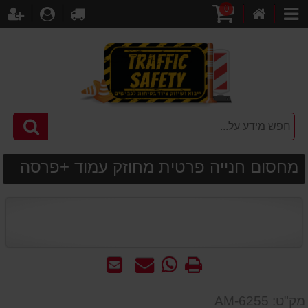
0
דף
עגלת
לקופה
התחברו
הר
קטגוריות
הבית
קניות
מחסום חנייה פרטית מחוזק עמוד +פרסה
הדפס
WhatsApp
שאל
שלח
-
אותנו
לחבר
שאל
על
מק"ט: AM-6255
אותנו
המוצר