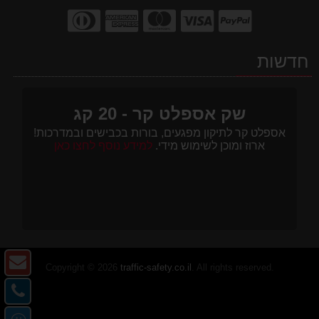
חדשות
שק אספלט קר - 20 קג
אספלט קר לתיקון מפגעים, בורות בכבישים ובמדרכות!
ארוז ומוכן לשימוש מידי.
למידע נוסף לחצו כאן
צו
Copyright © 2026
traffic-safety.co.il
. All rights reserved.
ק
צו
-
קש
מ
דו