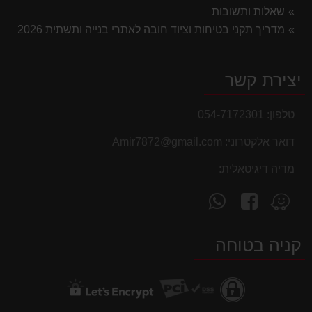
שאלות ותשובות
מדריך תקני בטיחות וציוד חובה לאתרי בנייה ותשתית 2026
יצירת קשר
טלפון:
054-7172301
דואר אלקטרוני:
Amir7872@gmail.com
מדיה דיגיטאלית:
עקוב
פנה
מצא
אחרינו
אלינו
אותנו
ב-
ב-
ב-
קניה בטוחה
WhatsApp
facebook
Waze