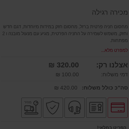
על
מכירה רגילה
המוצר
מחסום חניה פרטית ברזל, מחסום חזק במידות מיוחדות, דגם חדש
וחזק, משמש לשמירה על החניה הפרטית, מגיע עם מנעול מובנה ו 2
מפתחות.
למפרט מלא...
אצלנו רק:
320.00 ₪
דמי משלוח:
100.00 ₪
סה"כ כולל משלוח:
420.00 ₪
לחץ
יבואן
שירות
קניה
משלוח
מהיר
לאפשרויות
רשמי
מקצועי
בטוחה
מהיר
תשלומים
הפריט במלאי!