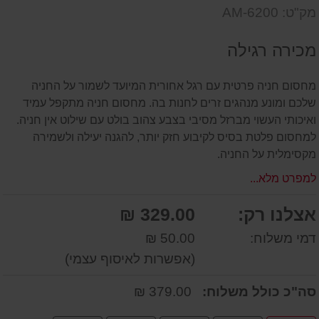
דעת
שאל
על
מק"ט: AM-6200
אותנו
המוצר
על
מכירה רגילה
המוצר
מחסום חניה פרטית עם רגל אחורית המיועד לשמור על החניה
שלכם ומונע מנהגים זרים לחנות בה. מחסום חניה מתקפל עמיד
ואיכותי העשוי מברזל מסיבי בצבע צהוב בולט עם שילוט אין חניה.
למחסום פלטת בסיס לקיבוע חזק יותר, להגנה יעילה ולשמירה
מקסימלית על החניה.
למפרט מלא...
אצלנו רק:
329.00 ₪
דמי משלוח:
50.00 ₪
(אפשרות לאיסוף עצמי)
סה"כ כולל משלוח:
379.00 ₪