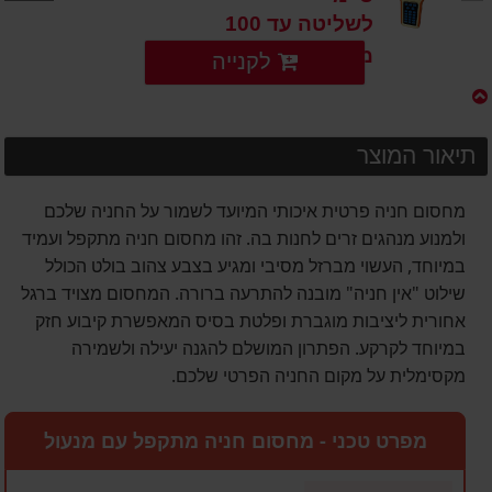
לשליטה עד 100
מחסומי חנייה
לקנייה
תיאור המוצר
מחסום חניה פרטית איכותי המיועד לשמור על החניה שלכם
ולמנוע מנהגים זרים לחנות בה. זהו מחסום חניה מתקפל ועמיד
במיוחד, העשוי מברזל מסיבי ומגיע בצבע צהוב בולט הכולל
שילוט "אין חניה" מובנה להתרעה ברורה. המחסום מצויד ברגל
אחורית ליציבות מוגברת ופלטת בסיס המאפשרת קיבוע חזק
במיוחד לקרקע. הפתרון המושלם להגנה יעילה ולשמירה
מקסימלית על מקום החניה הפרטי שלכם.
מפרט טכני - מחסום חניה מתקפל עם מנעול