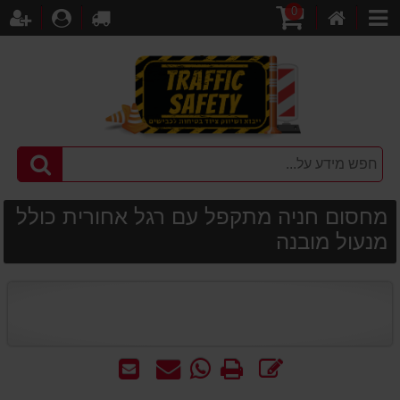
0
דף
עגלת
לקופה
התחברו
הר
קטגוריות
הבית
קניות
מחסום חניה מתקפל עם רגל אחורית כולל
מנעול מובנה
כתוב
הדפס
WhatsApp
שאל
שלח
חוות
-
אותנו
לחבר