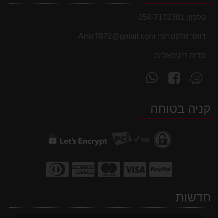
טלפון:
054-7172301
דואר אלקטרוני:
Amir7872@gmail.com
מדיה דיגיטאלית:
עקוב
פנה
מצא
אחרינו
אלינו
אותנו
ב-
ב-
ב-
קניה בטוחה
WhatsApp
facebook
Waze
חדשות