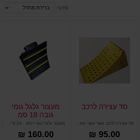
סידור:
סד עצירה לרכב
מעצור גלגל גומי
גובה 18 סמ
סד עצירה לרכב אשר עשוי מפולימר מחוזק במיוחד
מעצור גלגל גומי רוחב : 24 ס"מ עומק : 30 ס"מ גובה : 18 ס"מ משקל עצמי : 5.5 ק"ג
160.00 ₪
95.00 ₪