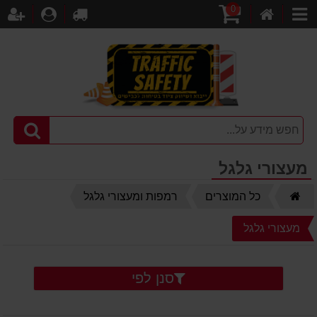
0
דף
עגלת
לקופה
התחברו
הר
קטגוריות
הבית
קניות
מעצורי גלגל
דף
כל המוצרים
רמפות ומעצורי גלגל
הבית
מעצורי גלגל
סנן לפי