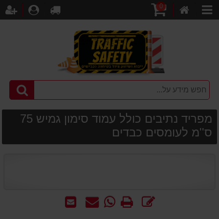
0
דף
עגלת
לקופה
התחברו
הר
קטגוריות
הבית
קניות
מפריד נתיבים כולל עמוד סימון גמיש 75
ס''מ לעומסים כבדים
כתוב
הדפס
WhatsApp
שאל
שלח
חוות
-
אותנו
לחבר