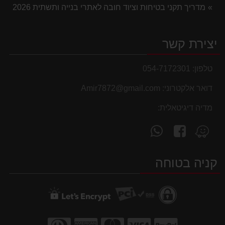
מדריך תקני בטיחות וציוד חובה לאתרי בנייה ותשתית 2026
יצירת קשר
טלפון:
054-7172301
דואר אלקטרוני:
Amir7872@gmail.com
מדיה דיגיטאלית:
עקוב
פנה
מצא
אחרינו
אלינו
אותנו
ב-
ב-
ב-
קניה בטוחה
WhatsApp
facebook
Waze