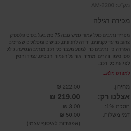
דעת
שאל
על
מק"ט: AM-2200
אותנו
המוצר
על
מכירה רגילה
המוצר
מפריד נתיבים כולל עמוד גמיש גובה 75 סמ בעל בסיס פלסטיק
צהוב מיועד לקניונים, ירידה לחניונים, כבישים ומסלולים שצריכים
הפרדה בין נתיבים כדי למנוע מעבר כלי רכב מנתיב הנסיעה. כולל
פסי סימון זוהרים ומחזירי אור על העמוד והבסיס. עמיד וחסין
לפגיעת כלי רכב.
למפרט מלא...
מחירון:
222.00 ₪
אצלנו רק:
219.00 ₪
חסכת 1%:
3.00 ₪
דמי משלוח:
50.00 ₪
(אפשרות לאיסוף עצמי)