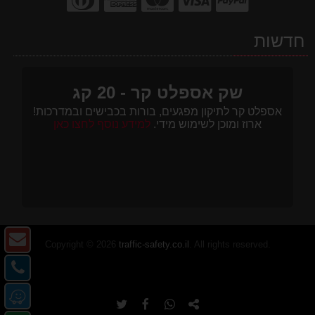
חדשות
שק אספלט קר - 20 קג
אספלט קר לתיקון מפגעים, בורות בכבישים ובמדרכות!
ארוז ומוכן לשימוש מידי.
למידע נוסף לחצו כאן
צו
Copyright © 2026
traffic-safety.co.il
. All rights reserved.
ק
צו
-
קש
מ
דו
-
העתק
שתף
שתף
שתף
או
אל