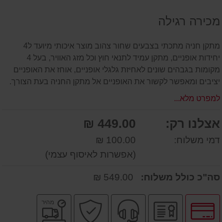
על
מכירה רגילה
המוצר
מתקן חניה מתכתי בצבעים שחור צהוב מוצר איכותי מיועד ל4
יחידות אופניים, מתקן עמיד לתנאי חוץ וכל מזג האוויר, בעל 4
מקומות בגבהים שונים לאחיזת גלגלי אופניים, אוחז את האופניים
יציבים ומאפשר לקשור את האופניים אל מתקן החניה בעת הצורך.
למפרט מלא...
אצלנו רק:
449.00 ₪
דמי משלוח:
100.00 ₪
(אפשרות לאיסוף עצמי)
סה"כ כולל משלוח:
549.00 ₪
לחץ
יבואן
שירות
קניה
משלוח
מהיר
לאפשרויות
רשמי
מקצועי
בטוחה
מהיר