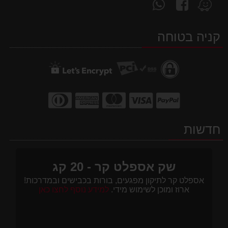
עקוב
פנה
מצא
אחרינו
אלינו
אותנו
ב-
ב-
ב-
קניה בטוחה
WhatsApp
facebook
Waze
חדשות
שק אספלט קר - 20 קג
אספלט קר לתיקון מפגעים, בורות בכבישים ובמדרכות!
ארוז ומוכן לשימוש מידי.
למידע נוסף לחצו כאן