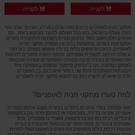
פרטים נוספים
פרטים
לקנייה
לקנייה
פרטים נוספים
פרטים נוספים
מתקני חניה לאופניים קיימים מזה שנים במרחב העירוני שלנו ואף
הפכו אצלנו בישראל, כמו בכל העולם, למוצר מבוקש ביותר. הם
מהווים חלק חשוב מאד בתכנון ובניית תשתיות התחבורה בערים
מתקדמות בעולם, במקומות בהם אין מספיק מתקני חנייה
לאופניים, הרוכבים עושים בלית ברירה שימוש בעצים, בגדרות
ובשלטי הרחוב לקשירת אופניהם. מתקני החניה מיועדים להחנות
את האופניים בצורה יציבה ובטוחה ומאפשרים קשירה ואבטחה
למתקן המתכת. אנו ב"טרפיק סייפטי" עוסקים באספקת ציוד
הבטיחות המתקדם והחדשני ביותר שיש כיום. בין המוצרים
הרבים שיש לנו להציע ניתן גם למצוא מתקני חניה לאופניים.
למה נועדו מתקני חניה לאופניים?
מאז ומתמיד בעלי אופניים נתקלים בבעיית מקום אחסון וקשירת
אופניים. אם זה בדירה, במרפסת או במחסן פרטי וגם במקומות
ציבוריים רבים כמו אוניברסיטאות, משרדים ומפעלים, גנים
ופארקים ציבוריים, גינות וחופי ים ובמסופי תחבורה ציבורית
ותחנות רכבת, כולם מחפשים את הפתרון האופטימאלי לחניית
זוגות האופניים בכל יום. מתקני החניה נועדו לחנות את האופניים