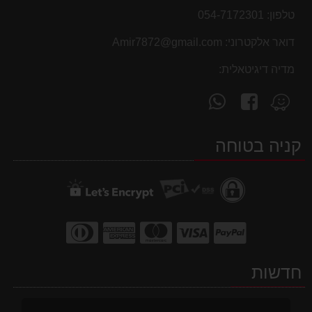
טלפון:
054-7172301
דואר אלקטרוני:
Amir7872@gmail.com
מדיה דיגיטאלית:
עקוב
פנה
מצא
אחרינו
אלינו
אותנו
ב-
ב-
ב-
קניה בטוחה
WhatsApp
facebook
Waze
חדשות