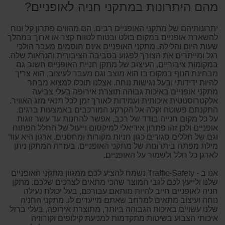
מהם היתרונות במתקני חניה לאופניים?
יתרונותיהם של מתקני האופניים רבים. הם מהווים פתרון קל ונוח
להשארת אופניים במקום בולט ובטוח לטווח קצר או ארוך במהלך
שעות היום והלילה. מתקני האופניים אינם חוסמים מעבר הולכי
רגל ומייתרים את הצורך לפגוע בסביבה הציבורית והנראות שלה.
במקומות ציבוריים, העיצוב של מתקן חניית האופניים חשוב גם
מבחינת הנוף במקום בו הוא מוצב וגם מעבר לעיצוב, הוא צריך
להיות ידידותי ובעל נגישות נוחה. אצלנו תוכלו למצוא מבחר
מתקני אופניים באיכות גבוהה תוצרת אירופה בעלי צביעה
אלקטרוסטטית איכותית ועמידות לאורך זמן לכל תנאי מזג האוויר.
התקנתם פשוטה וקלה אל הקרקע המורכבים באמצעות ברגים.
על כל מקום חנייה בודד של רכב, אפשר להחנות עד עשר זוגות
אופניים ולכן זהו פתרון אידיאלי למיקסום וייעול של החלל הפתוח
וגם של חללים סגורים כגון חניות מקורות ומחסנים. ארגון היא עוד
מילת מפתח ביתרונות של מתקני האופניים. בעזרת המתקן ניתן
לארגן כל חלל ולשמור על האופניים.
אנו ב - Traffic-Safety נשמח להציע לכם ממגוון מתקני האופניים
שלנו ולייעץ לכם לגבי המוצר שהכי מתאים לצרכים שלכם. מתקן
חניה לאופניים חייב להיות מותאם עבורכם, בעל יכולת נעילה
נוחה ועיצוב מתאים למרחב שאתם מייעדים לו. מתקני החניה
שלנו עשויים באיכות הגבוהה ביותר, מתוצרת אירופה, בעלי ברזל
איכותי הצבוע בשיטות מתקדמות למניעת קילופים וקורוזיה