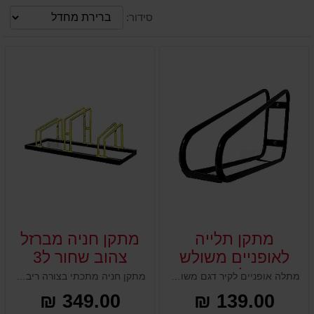
סידור:
מתקן תלייה
מתקן חניה מברזל
לאופניים משולש
צהוב שחור ל3
על קיר
אופניים
מתלה אופניים לקיר דגם משולש האיכותי מסייע לאחסן את האופניים שלכם בצורה מסודרת ומאובטחת בדגש על חיסכון מירבי וניצול מקום האחסון בצורה מקסימלית והגדלת מרחב התנועה, ואחסנה נוספת במקום בין אם זה מחסן או חדר אופניים. מאפשר תלייה מרובה של מתקנים ואופניים
מתקן חניה מתכתי בצורה ריבועית מגיע בצבעים שחור צהוב. מעוצב ובולט, מיועד ל3 יחידות אופניים, מתקן עמיד לתנאי חוץ וכל מזג האוויר, מגיע בגבהים שונים לאחיזת גלגלי אופניים, אוחז את האופניים יציבים ואפשרות לקשירה.
349.00 ₪
139.00 ₪