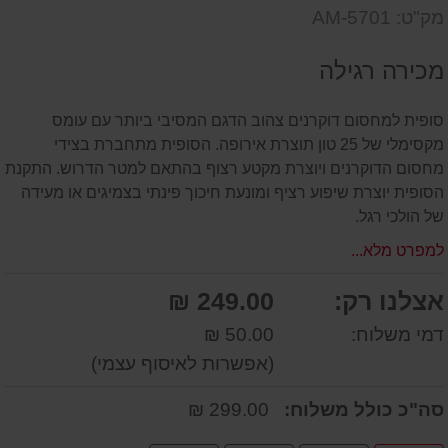
שאל
על
מק"ט: AM-5701
אותנו
המוצר
על
מכירה רגילה
המוצר
סופית למחסום דוקרנים צהוב הדגם המסיבי ביותר עם עומס
מקסימלי של 25 טון תוצרת אירופה. הסופית מתחברת בצידי
מחסום הדוקרנים ויוצרת מקטע רצוף בהתאם למטר הדרוש. התקנת
הסופית יוצרת שיפוע רציף ומונעת חיכוך פינתי בצמיגים או מעידה
של הולכי רגל.
למפרט מלא...
אצלנו רק:
249.00 ₪
דמי משלוח:
50.00 ₪
(אפשרות לאיסוף עצמי)
סה"כ כולל משלוח:
299.00 ₪