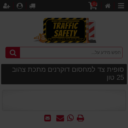
0
דף
עגלת
לקופה
התחברו
הר
קטגוריות
הבית
קניות
סופית צד למחסום דוקרנים מתכת צהוב
25 טון
הדפס
WhatsApp
שאל
שלח
-
אותנו
לחבר