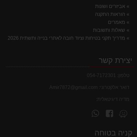
אביזרים ושונות
הוראות התקנה
מאמרים
שאלות ותשובות
מדריך תקני בטיחות וציוד חובה לאתרי בנייה ותשתית 2026
יצירת קשר
טלפון:
054-7172301
דואר אלקטרוני:
Amir7872@gmail.com
מדיה דיגיטאלית:
עקוב
פנה
מצא
אחרינו
אלינו
אותנו
ב-
ב-
ב-
קניה בטוחה
WhatsApp
facebook
Waze