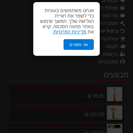
מבצעים
שאלות נפוצות
אנחנו משתמשים בעוגיות
צור קשר
כדי לשפר את חוויית
הגלישה שלך. המשך שימוש
תקנון החנות
באתר מהווה הסכמה. קרא
ביטול עיסקה
את
מדיניות הפרטיות
.
עגלת קניות
אני מסכים
לקופה
הרשמה
התחברות
מבצעים
עמוד סימון גמיש 75 ס''מ ECO תוצרת אירופה
95.00 ₪
מחסום חניה פרטי כולל מנעול ומפתחות גובה 70 ס"מ
250.00 ₪
חבילת 1 מטר פסי האטה 10 קמ''ש כולל סופיות מפלסטיק
199.00 ₪