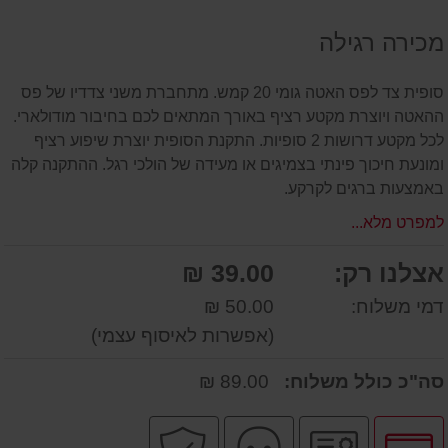
על
מכירה רגילה
המוצר
סופית צד לפס האטה גומי 20 קמש. מתחברת משני צדדיו של פס
ההאטה ויוצרת מקטע רציף באורך המתאים לכם בחיבור מודולארי.
לכל מקטע דרושות 2 סופיות. התקנת הסופית יוצרת שיפוע רציף
ומונעת חיכוך פינתי בצמיגים או מעידה של הולכי רגל. ההתקנה קלה
באמצעות ברגים לקרקע.
למפרט מלא...
אצלנו רק:
39.00 ₪
דמי משלוח:
50.00 ₪
(אפשרות לאיסוף עצמי)
סה"כ כולל משלוח:
89.00 ₪
לחץ
יבואן
שירות
קניה