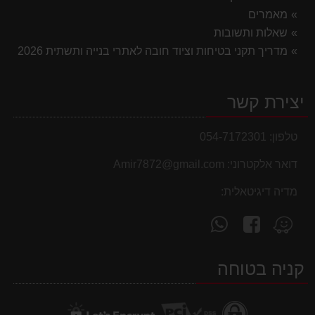
מאמרים
שאלות ותשובות
מדריך תקני בטיחות וציוד חובה לאתרי בנייה ותשתית 2026
יצירת קשר
טלפון:
054-7172301
דואר אלקטרוני:
Amir7872@gmail.com
מדיה דיגיטאלית:
עקוב
פנה
מצא
אחרינו
אלינו
אותנו
ב-
ב-
ב-
קניה בטוחה
WhatsApp
facebook
Waze