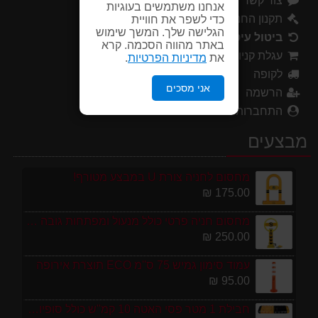
צור קשר
אנחנו משתמשים בעוגיות
תקנון החנות
כדי לשפר את חוויית
הגלישה שלך. המשך שימוש
ביטול עיסקה
באתר מהווה הסכמה. קרא
עגלת קניות
את
מדיניות הפרטיות
.
לקופה
אני מסכים
הרשמה
התחברות
מבצעים
מחסום לחניה צורת U במבצע מטורף!
175.00 ₪
מחסום חניה פרטי כולל מנעול ומפתחות גובה 70 ס"מ
250.00 ₪
עמוד סימון גמיש 75 ס''מ ECO תוצרת אירופה
95.00 ₪
חבילת 1 מטר פסי האטה 10 קמ''ש כולל סופיות מפלסטיק