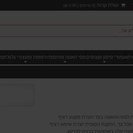
עגלת קניות
(
0
פריטים |
0.00
₪)
חותי
עמודי סימון וקונוסים
פסי האטה ומחסומים
רמפות ומעצורי גלגל
תמרו
רופה. מתחברת לפס ההאטה בצד ויוצרת מקטע רציף
 מקטע דרושות 2 סופיות, אחת מכל צד. התקנת הסופית יוצרת שיפוע רציף
התקנה קלה באמצעות ברגים לקרקע.