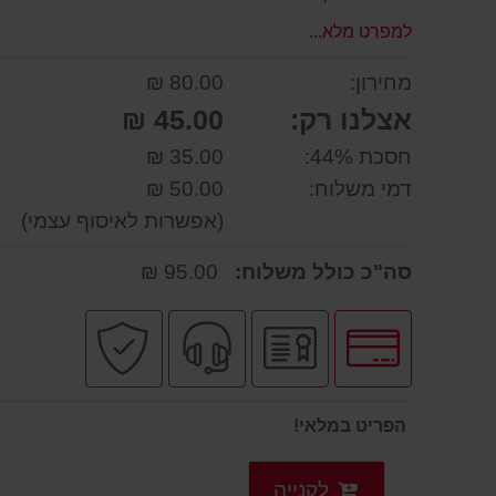
למפרט מלא...
מחירון:
80.00 ₪
אצלנו רק:
45.00 ₪
חסכת 44%:
35.00 ₪
דמי משלוח:
50.00 ₪
(אפשרות לאיסוף עצמי)
סה"כ כולל משלוח:
95.00 ₪
לחץ
יבואן
שירות
קניה
לאפשרויות
רשמי
מקצועי
בטוחה
תשלומים
הפריט במלאי!
לקנייה