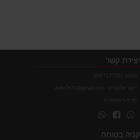
צירת קשר
טלפון:
054-7172301
דואר אלקטרוני:
Amir7872@gmail.com
מדיה דיגיטאלית:
עקוב
פנה
מצא
אחרינו
אלינו
אותנו
ב-
ב-
ב-
ניה בטוחה
WhatsApp
facebook
Waze