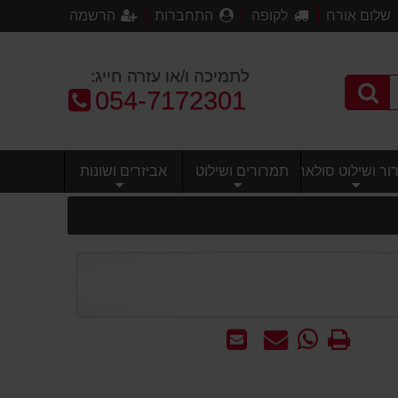
שלום אורח
לקופה
התחברות
הרשמה
לתמיכה ו/או עזרה חייג:
טלפון:
054-7172301
ר ושילוט סולארי
תמרורים ושילוט
אביזרים ושונות
הדפס
WhatsApp
שאל
שלח
-
אותנו
לחבר
שאל
על
אותנו
המוצר