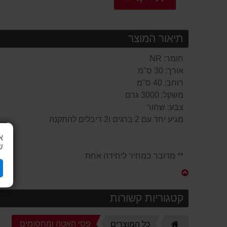
תיאור המוצר
חומר: NR
אורך: 30 ס"מ
רוחב: 40 ס"מ
משקל: 3000 גרם
צבע: שחור
מגיע יחד עם 2 ברגים ו2 דיבלים להתקנה
א
ש
** מדובר במחיר ליחידה אחת
קטגוריות קשורות
דף
פסי האטה ומחסומים
כל המוצרים