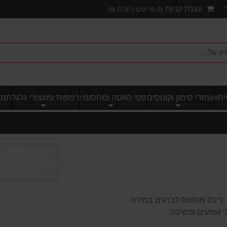
עגלת קניות
(
0
פריטים |
0.00
₪)
חותי
עמודי סימון וקונוסים
פסי האטה ומחסומים
רמפות ומעצורי גלגל
תמרו
סימון לקרקע. דיבל מותאם לברגים במידה