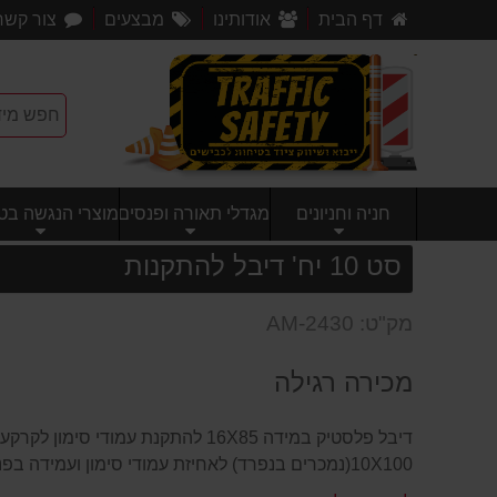
דף הבית
אודותינו
מבצעים
צור קשר
חניה וחניונים
מגדלי תאורה ופנסים
מוצרי הנגשה בטי
סט 10 יח' דיבל להתקנות
מק"ט: AM-2430
מכירה רגילה
דיבל פלסטיק במידה 16X85 להתקנת עמודי 
10X100(נמכרים בנפרד) לאחיזת עמודי סימון ועמידה בפני זעזועים ומשיכה.