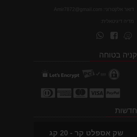
דואר אלקטרוני:
Amir7872@gmail.com
מדיה דיגיטאלית:
עקוב
פנה
מצא
אחרינו
אלינו
אותנו
ב-
ב-
ב-
ניה בטוחה
WhatsApp
facebook
Waze
דשות
שק אספלט קר - 20 קג