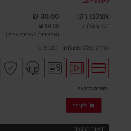
למפרט מלא...
אצלנו רק:
30.00 ₪
דמי משלוח:
50.00 ₪
(אפשרות לאיסוף עצמי)
סה"כ כולל משלוח:
80.00 ₪
לחץ
לחץ
יבואן
שירות
ק
לאפשרויות
לצפיה
רשמי
מקצועי
ב
תשלומים
בסרטון
מוצר
הפריט במלאי!
לקנייה
תיאור המוצר