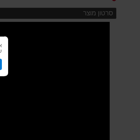
סרטון מוצר
א
ש