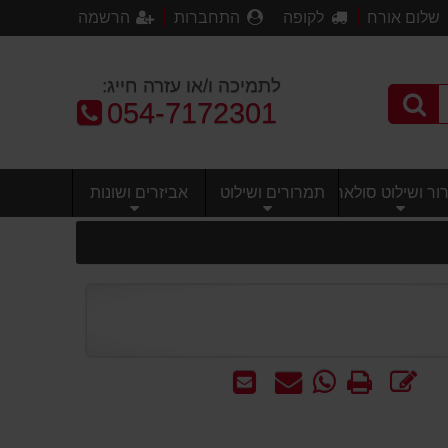
שלום אורח
לקופה
התחברות
הרשמה
לתמיכה ו/או עזרה חייג:
טלפון:
054-7172301
ר ושילוט סולארי
תמרורים ושילוט
אביזרים ושונות
כתוב
הדפס
WhatsApp
שאל
שלח
חוות
-
אותנו
לחבר
דעת
שאל
על
אותנו
המוצר