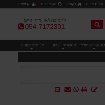
שלום אורח
לקופה
התחברות
הרשמה
לתמיכה ו/או עזרה חייג:
טלפון:
054-7172301
ר ושילוט סולארי
תמרורים ושילוט
אביזרים ושונות
כתוב
הדפס
WhatsApp
שאל
שלח
חוות
-
אותנו
לחבר
דעת
שאל
על
אותנו
המוצר