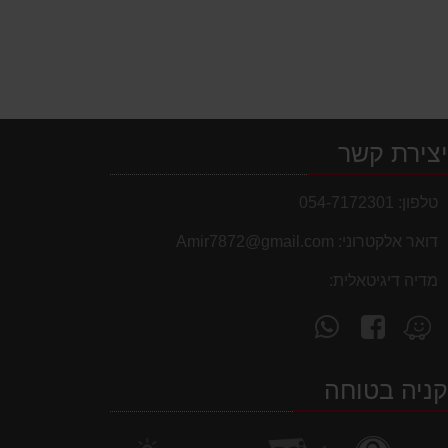
צירת קשר
טלפון:
054-7172301
דואר אלקטרוני:
Amir7872@gmail.com
מדיה דיגיטאלית:
עקוב
פנה
מצא
אחרינו
אלינו
אותנו
ב-
ב-
ב-
ניה בטוחה
WhatsApp
facebook
Waze