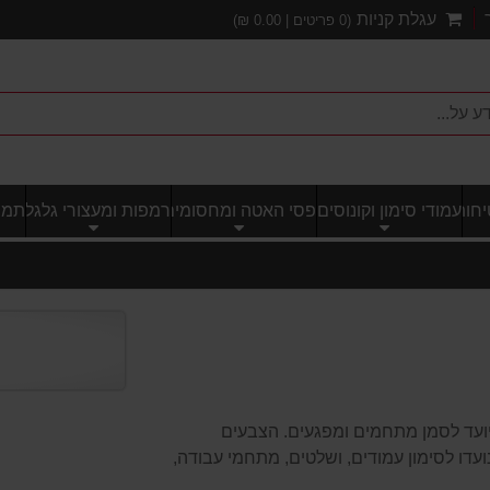
עגלת קניות
(
0
פריטים |
0.00
₪)
חותי
עמודי סימון וקונוסים
פסי האטה ומחסומים
רמפות ומעצורי גלגל
תמרו
 חומר PVC איכותי ועמיד, מיועד לסמן מתחמים ומפגעים. הצבעים
עדו לסימון עמודים, ושלטים, מתחמי עבודה,