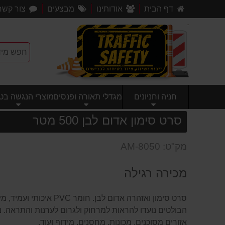
דף הבית
אודותינו
מבצעים
צור קשר
חניה וחניונים
מגדלי תאורה ופנסים
מוצרי הנגשה בטי
סרט סימון אדום לבן 500 מטר
מק"ט: AM-8050
מכירה רגילה
סרט סימון ואזהרה אדום לבן.
הבולטים נועדו להראות למרחוק ולגרום לערנות והתראה. נו
אזורים מסוכנים, מכונות, מחסנים, מידוף ועוד.