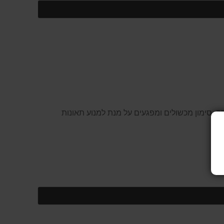
בולטים במיוחד להתראה ואזהרה. סימון מכשולים ומפגעים על מנת למנוע תאונות