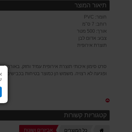
תיאור המוצר
חומר: PVC
רוחב: 7 ס"מ
אורך: 500 מטר
צבע: אדום לבן
תוצרת אירופית
ופגיעה לא רצויה. משמש הן כמוצר בטיחות בכבישים ובחנ
א
ש
קטגוריות קשורות
דף
אביזרים ושונות
כל המוצרים