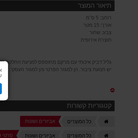
תיאור המוצר
רוחב: 5 ס"מ
אורך: 15 מטר
צבע: שחור
תוצרת אירופית
גליל דביק איכותי עם מרקם מחוספס למניעת החלקה. מוצ
יש תנועת ציבור. הן למגזר הפרטי והן למגזר העסקי. מונ
א
ש
קטגוריות קשורות
דף
אביזרים ושונות
כל המוצרים
הבית
דף
סרטי ס
כל המוצרים
אביזרים ושונות