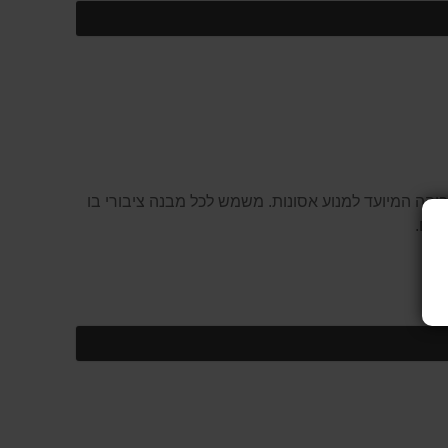
והה המיועד למנוע אסונות. משמש לכל מבנה ציבורי בו
נים.