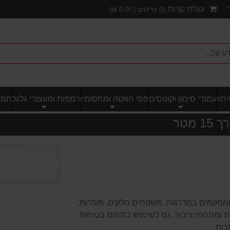
עגלת קניות
(
0
פריטים |
0.00
₪)
חותי
עמודי סימון וקונוסים
פסי האטה ומחסומים
רמפות ומעצורי גלגל
תמרו
ממקמים במדרגות, משטחים חלקים, מעליות,
דות ומתחמי ציבור. גם לשימוש בתחום בטיחות
רות.