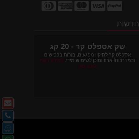
דשות
שק אספלט קר - 20 קג
אספלט קר לתיקון מפגעים, בורות בכבישים
ובמדרכות! ארוז ומוכן לשימוש מידי.
למידע נוסף
לחצו כאן
צו
ק
צו
-
קש
מ
דו
-
או
אל