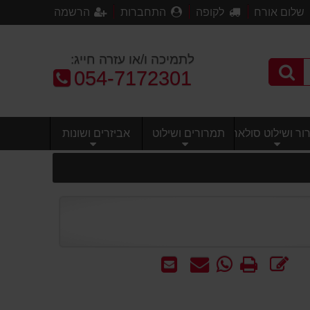
שלום אורח
לקופה
התחברות
הרשמה
לתמיכה ו/או עזרה חייג:
טלפון:
054-7172301
ר ושילוט סולארי
תמרורים ושילוט
אביזרים ושונות
כתוב
הדפס
WhatsApp
שאל
שלח
חוות
-
אותנו
לחבר
דעת
שאל
על
אותנו
המוצר