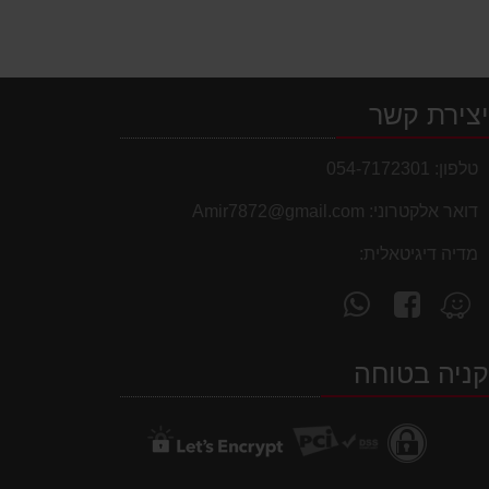
צירת קשר
טלפון:
054-7172301
דואר אלקטרוני:
Amir7872@gmail.com
מדיה דיגיטאלית:
עקוב
פנה
מצא
אחרינו
אלינו
אותנו
ב-
ב-
ב-
ניה בטוחה
WhatsApp
facebook
Waze