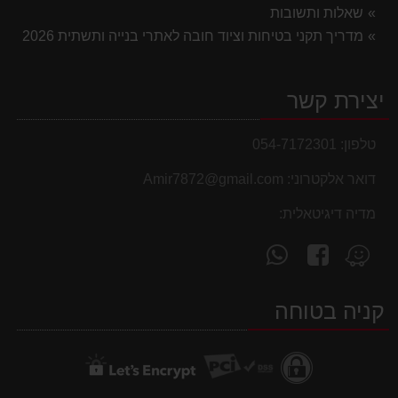
שאלות ותשובות
מדריך תקני בטיחות וציוד חובה לאתרי בנייה ותשתית 2026
יצירת קשר
טלפון:
054-7172301
דואר אלקטרוני:
Amir7872@gmail.com
מדיה דיגיטאלית:
עקוב
פנה
מצא
אחרינו
אלינו
אותנו
ב-
ב-
ב-
קניה בטוחה
WhatsApp
facebook
Waze