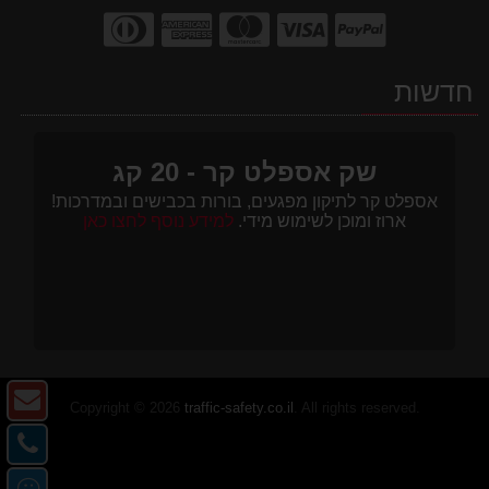
חדשות
שק אספלט קר - 20 קג
אספלט קר לתיקון מפגעים, בורות בכבישים ובמדרכות!
ארוז ומוכן לשימוש מידי.
למידע נוסף לחצו כאן
צו
Copyright © 2026
traffic-safety.co.il
. All rights reserved.
ק
צו
-
קש
מ
דו