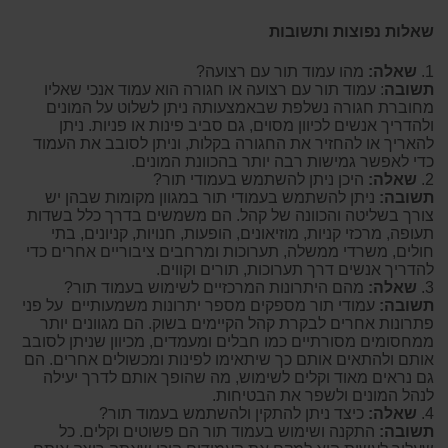
שאלות נפוצות ותשובות
1.
שאלה:
מהו עמוד תור עם רצועה?
תשובה
: עמוד תור עם רצועה או חגורה הוא עמוד אנכי שאליו
מחוברת חגורה נשלפת שבאמצעותה ניתן לשלוט על המונים
ולהדריך אנשים לכיוון מסוים, גם סביב פינות או פניות. ניתן
להאריך או להחזיר את החגורה בקלות, וניתן לסובב את העמוד
כדי לאפשר גמישות רבה יותר בהכוונת המונים.
2.
שאלה:
היכן ניתן להשתמש בעמודי תור?
תשובה:
ניתן להשתמש בעמודי תור במגוון מקומות שבהן יש
צורך בשליטה והכוונה של קהל. הם משמשים בדרך כלל בשדות
תעופה, מרכזי קניות, מוזיאונים, הופעות, חנויות, קניונים, בתי
חולים, משרדי ממשלה, תערוכות ומרחבים ציבוריים אחרים כדי
להדריך אנשים דרך תערוכות, תורים וקווים.
3.
שאלה:
מהם היתרונות המרכזיים לשימוש בעמוד תור?
תשובה:
עמודי תור מספקים מספר יתרונות משמעותיים על פני
פתרונות אחרים לבקרת קהל הקיימים בשוק. הם מגוונים יותר
ממחסומים מסורתיים כמו חבלים ומעמדים, מכיוון שניתן לסובב
אותם ולהתאים אותם כך שיתאימו לפינות ומכשולים אחרים. הם
גם נראים מאוד וקלים לשימוש, מה שהופך אותם לדרך יעילה
לנהל המונים ולשפר את הבטיחות.
4.
שאלה:
כיצד ניתן להתקין ולהשתמש בעמוד תור?
תשובה:
התקנה ושימוש בעמוד תור הם פשוטים וקלים. כל