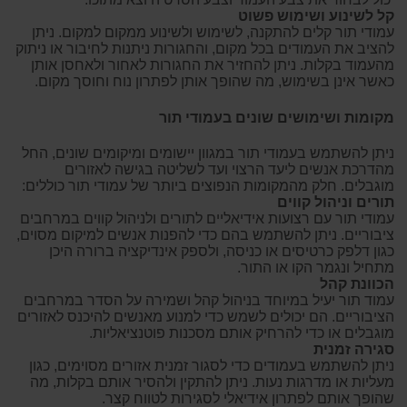
קל לשינוע ושימוש פשוט
עמודי תור קלים להתקנה, לשימוש ולשינוע ממקום למקום. ניתן
להציב את העמודים בכל מקום, והחגורות ניתנות לחיבור או ניתוק
מהעמוד בקלות. ניתן להחזיר את החגורות לאחור ולאחסן אותן
כאשר אינן בשימוש, מה שהופך אותן לפתרון נוח וחוסך מקום.
מקומות ושימושים שונים בעמודי תור
ניתן להשתמש בעמודי תור במגוון יישומים ומיקומים שונים, החל
מהדרכת אנשים ליעד הרצוי ועד לשליטה בגישה לאזורים
מוגבלים. חלק מהמקומות הנפוצים ביותר של עמודי תור כוללים:
תורים וניהול קווים
עמודי תור עם רצועות אידיאליים לתורים ולניהול קווים במרחבים
ציבוריים. ניתן להשתמש בהם כדי להפנות אנשים למיקום מסוים,
כגון דלפק כרטיסים או כניסה, ולספק אינדיקציה ברורה היכן
מתחיל ונגמר הקו או התור.
הכוונת קהל
עמוד תור יעיל במיוחד בניהול קהל ושמירה על הסדר במרחבים
הציבוריים. הם יכולים לשמש כדי למנוע מאנשים להיכנס לאזורים
מוגבלים או כדי להרחיק אותם מסכנות פוטנציאליות.
סגירה זמנית
ניתן להשתמש בעמודים כדי לסגור זמנית אזורים מסוימים, כגון
מעליות או מדרגות נעות. ניתן להתקין ולהסיר אותם בקלות, מה
שהופך אותם לפתרון אידיאלי לסגירות לטווח קצר.