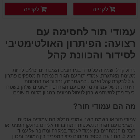
פרטים נוספים
פרטים
לקנייה
לקנייה
פרטים נוספים
פרטים נוספים
עמודי תור לחסימה עם
רצועה: הפיתרון האולטימטיבי
לסידור והכוונת קהל
ניהול קהל ושמירה על סדר במרחבים הציבוריים יכולים להיות
משימה מאתגרת. עמודי תור עם חגורות נמתחות מספקים פתרון
יעיל לבקרת קהל וארגון. במאמר זה, נחקור את התכונות
והיתרונות של עמדות מחסום עם חגורות, היישומים שלהן בשטח
וכיצד ניתן להשתמש בהן לניהול המונים במגוון מקומות שונים.
מה הם עמודי תור?
עמודי תור או בשמם השני עמודי חבלול הם עמודים אנכיים
המגיעים עם חגורות נשלפות המחוברות אליהם בחלקן הפנימי או
חבלים הנמתחים בין עמוד לעמוד במקרה ומדובר על עמוד
חבלול. הם נועדו לספק מחסום פיזי המפריד בין המונים ומכוון