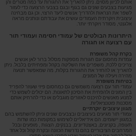
אותם לכיוון מסוים. ניתן להאריך את החגורות עד כמה מטרים והן
מגיעות בצבעים שונים גם בגוף ובגם בצבעי הרצועה כדי לעזור
לשפר את הנראות ולהדריך אנשים ליעד הרצוי, וכן גם מבחינה
עיצובית ויוקרתית העמודים עושים את עבודתם ונותנים מראה
אלגנטי, מסודר ויוקרתי יותר.
היתרונות הבולטים של עמודי חסימה ועמודי תור
עם רצועה או חגורה
בקרת קהל משופרת
עמדות מחסום עם חגורות מספקות מסלול ברור לאן אנשים
צריכים ללכת, משפרים את השליטה בקהל ומפחיתים בלבול. ניתן
להאריך או להחזיר את החגורות בקלות, מה שמאפשר תנועה
מהירה ויעילה של המונים.
בטיחות משופרת
עמודי תור עם רצועה משמשים גם כמחסום פיזי שעוזר להפריד
בין המונים ולהפחית את הסיכון לתאונות. הם יכולים לשמש כדי
למנוע מאנשים להיכנס לאזורים מוגבלים או כדי להרחיק אותם
מסכנות פוטנציאליות.
מגוון עיצובים יוקרתיים
עמודי תור מגיעים בעיצובים ובצבעים שונים וניתן להשתמש בהם
במגוון יישומים. הם אידיאליים לשימוש במקומות כמו שדות
תעופה, בקניונים, באצטדיונים, בבנקים, הצגות , מופעים ובכל
המרחבים הציבוריים בהם נדרשת הכוונה ובקרת קהל וכל אחד
יכול לבחור את צבע העמוד וצבע הסרט היוצא מתוכו.