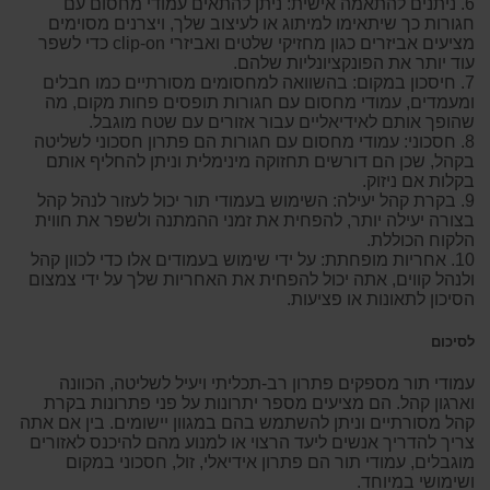
6. ניתנים להתאמה אישית: ניתן להתאים עמודי מחסום עם
חגורות כך שיתאימו למיתוג או לעיצוב שלך, ויצרנים מסוימים
מציעים אביזרים כגון מחזיקי שלטים ואביזרי clip-on כדי לשפר
עוד יותר את הפונקציונליות שלהם.
7. חיסכון במקום: בהשוואה למחסומים מסורתיים כמו חבלים
ומעמדים, עמודי מחסום עם חגורות תופסים פחות מקום, מה
שהופך אותם לאידיאליים עבור אזורים עם שטח מוגבל.
8. חסכוני: עמודי מחסום עם חגורות הם פתרון חסכוני לשליטה
בקהל, שכן הם דורשים תחזוקה מינימלית וניתן להחליף אותם
בקלות אם ניזוק.
9. בקרת קהל יעילה: השימוש בעמודי תור יכול לעזור לנהל קהל
בצורה יעילה יותר, להפחית את זמני ההמתנה ולשפר את חווית
הלקוח הכוללת.
10. אחריות מופחתת: על ידי שימוש בעמודים אלו כדי לכוון קהל
ולנהל קווים, אתה יכול להפחית את האחריות שלך על ידי צמצום
הסיכון לתאונות או פציעות.
לסיכום
עמודי תור מספקים פתרון רב-תכליתי ויעיל לשליטה, הכוונה
וארגון קהל. הם מציעים מספר יתרונות על פני פתרונות בקרת
קהל מסורתיים וניתן להשתמש בהם במגוון יישומים. בין אם אתה
צריך להדריך אנשים ליעד הרצוי או למנוע מהם להיכנס לאזורים
מוגבלים, עמודי תור הם פתרון אידיאלי, זול, חסכוני במקום
ושימושי במיוחד.