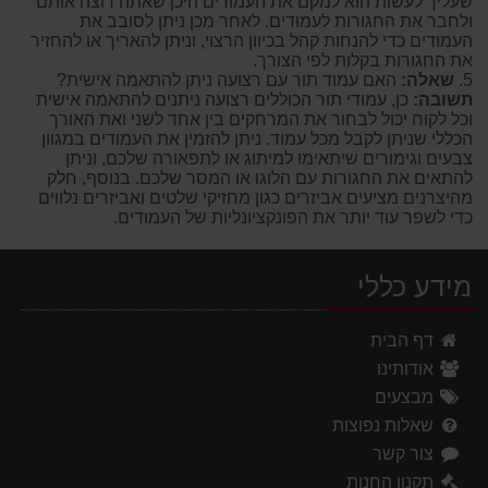
שעליך לעשות הוא למקם את העמודים היכן שאתה רוצה אותם
ולחבר את החגורות לעמודים. לאחר מכן ניתן לסובב את
העמודים כדי להנחות קהל בכיוון הרצוי, וניתן להאריך או להחזיר
את החגורות בקלות לפי הצורך.
5.
שאלה:
האם עמוד תור עם רצועה ניתן להתאמה אישית?
תשובה:
כן, עמודי תור הכוללים רצועה ניתנים להתאמה אישית
וכל לקוח יכול לבחור את המרחקים בין אחד לשני ואת האורך
הכללי שניתן לקבל מכל עמוד. ניתן להזמין את העמודים במגוון
צבעים וגימורים שיתאימו למיתוג או לתפאורה שלכם, וניתן
להתאים את החגורות עם הלוגו או המסר שלכם. בנוסף, חלק
מהיצרנים מציעים אביזרים כגון מחזיקי שלטים ואביזרים נלווים
כדי לשפר עוד יותר את הפונקציונליות של העמודים.
מידע כללי
דף הבית
אודותינו
מבצעים
שאלות נפוצות
צור קשר
תקנון החנות