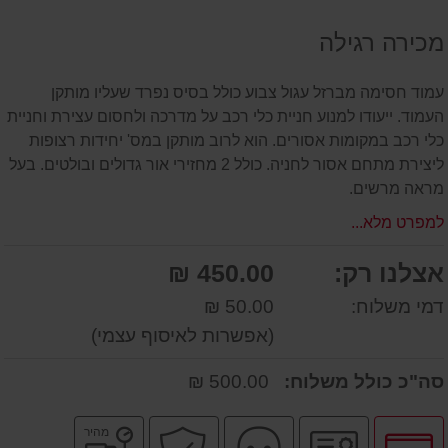
על
מכירה רגילה
המוצר
עמוד חסימה מברזל עגול צבוע כולל בסיס נפרד שעליו מותקן
העמוד. ייעודו למנוע חניית כלי רכב על מדרכה ולחסום עצירת וחניית
כלי רכב במקומות אסורים. הוא לרוב מותקן במס' יחידות רצופות
ליצירת מתחם אסור לחניה. כולל 2 מחזירי אור גדולים ובולטים. בעל
מראה מרשים.
למפרט מלא...
אצלנו רק:
450.00 ₪
דמי משלוח:
50.00 ₪
(אפשרות לאיסוף עצמי)
סה"כ כולל משלוח:
500.00 ₪
לחץ
יבואן
שירות
קניה
משלוח
מהיר