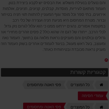
והם ננעלים בנעילת משולש. את הבסיס יש לקבע ביצירת בטון.
העמוד מותאם לעיריות, מוסדות, קבלנים, קניונים, חניונים, אולמות
אירועים, בתי ספר וכל מוסד וגוף המעוניין להתוות תווי חניה בטיחותי
וברור. מטרת המחסום היא מניעת חניה ועצירה של כלי רכב
במקומות אסורים. נהגים יירתעו ממנו כי הוא עלול לגרום נזק גדול
לכלי הרכב. ייחודו של דגם זה שהוא כולל 2 פסים זוהרים מחזירי אור
גדולים ובולטים והם מעניקים נראות מלאה גם בחושך. העמוד נאה
ומעוצב, בעל ראש מעוגל, בניגוד לעמודים אחרים בשוק העמוד הזה
מעניק נראות מכובדת ובטיחותית כאחד.
קטגוריות קשורות
דף
כל המוצרים
פסי האטה ומחסומים
הבית
עמודי חסימה
דף
פסי האטה ומחסומים
כל המוצרים