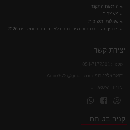
הוראות התקנה
מאמרים
שאלות ותשובות
מדריך תקני בטיחות וציוד חובה לאתרי בנייה ותשתית 2026
יצירת קשר
טלפון:
054-7172301
דואר אלקטרוני:
Amir7872@gmail.com
מדיה דיגיטאלית:
עקוב
פנה
מצא
אחרינו
אלינו
אותנו
ב-
ב-
ב-
קניה בטוחה
WhatsApp
facebook
Waze