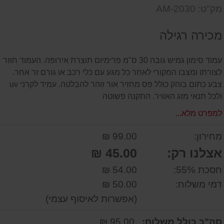
דעת
שאל
על
מק"ט: AM-2030
אותנו
המוצר
על
מכירה רגילה
המוצר
עמוד סימון גמיש גובה 30 ס"מ פרימיום תוצרת אירופה. העמוד חוזר
לצורתו ומצבו המקורי לאחר כל מגע עם כלי רכב או גורם זר אחר.
צבע כתום בוהק כולל פס מחזיר אור זוהר להבלטה. עמיד לקרני uv
ולכל תנאי מזג האוויר. התקנה פשוטה
למפרט מלא...
מחירון:
99.00 ₪
אצלנו רק:
45.00 ₪
חסכת 55%:
54.00 ₪
דמי משלוח:
50.00 ₪
(אפשרות לאיסוף עצמי)
סה"כ כולל משלוח:
95.00 ₪