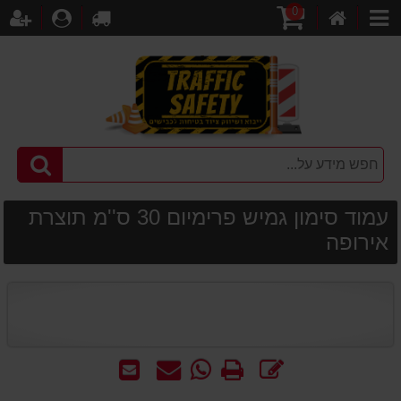
0
דף
עגלת
לקופה
התחברו
הר
קטגוריות
הבית
קניות
עמוד סימון גמיש פרימיום 30 ס''מ תוצרת
אירופה
כתוב
הדפס
WhatsApp
שאל
שלח
חוות
-
אותנו
לחבר