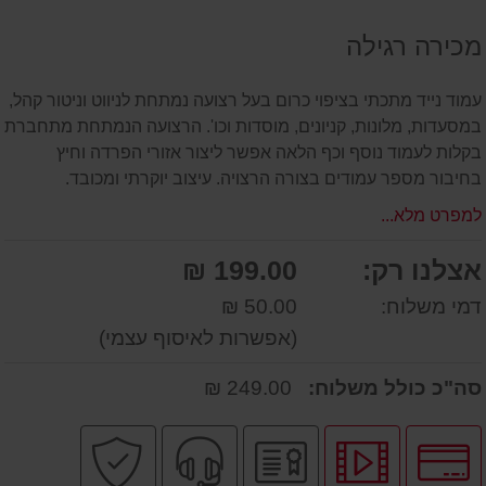
על
מכירה רגילה
המוצר
עמוד נייד מתכתי בציפוי כרום בעל רצועה נמתחת לניווט וניטור קהל,
במסעדות, מלונות, קניונים, מוסדות וכו'. הרצועה הנמתחת מתחברת
בקלות לעמוד נוסף וכף הלאה אפשר ליצור אזורי הפרדה וחיץ
בחיבור מספר עמודים בצורה הרצויה. עיצוב יוקרתי ומכובד.
למפרט מלא...
אצלנו רק:
199.00 ₪
דמי משלוח:
50.00 ₪
(אפשרות לאיסוף עצמי)
סה"כ כולל משלוח:
249.00 ₪
לחץ
לחץ
יבואן
שירות
קניה
לאפשרויות
לצפיה
רשמי
מקצועי
בטוחה