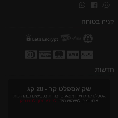
עקוב
פנה
מצא
אחרינו
אלינו
אותנו
ב-
ב-
ב-
קניה בטוחה
WhatsApp
facebook
Waze
חדשות
שק אספלט קר - 20 קג
אספלט קר לתיקון מפגעים, בורות בכבישים ובמדרכות!
ארוז ומוכן לשימוש מידי.
למידע נוסף לחצו כאן