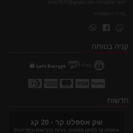
דואר אלקטרוני:
Amir7872@gmail.com
מדיה דיגיטאלית:
עקוב
פנה
מצא
אחרינו
אלינו
אותנו
ב-
ב-
ב-
קניה בטוחה
WhatsApp
facebook
Waze
חדשות
שק אספלט קר - 20 קג
אספלט קר לתיקון מפגעים, בורות בכבישים ובמדרכות!