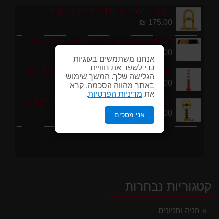
מחסום לחניה צורת U במבצע מטורף!
175.00 ₪
חבילת 1 מטר פסי האטה 10 קמ''ש כולל סופיות מפלסטיק
199.00 ₪
אנחנו משתמשים בעוגיות
כדי לשפר את חוויית
עמוד סימון גמיש 75 ס''מ ECO תוצרת אירופה
הגלישה שלך. המשך שימוש
95.00 ₪
באתר מהווה הסכמה. קרא
את
מדיניות הפרטיות
.
מחסום חניה פרטי כולל מנעול ומפתחות גובה 70 ס"מ
250.00 ₪
אני מסכים
קטגוריות נבחרות
חניה וחניונים