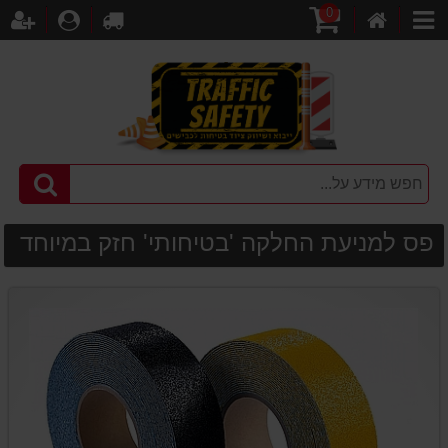
0
דף
עגלת
לקופה
התחברו
הר
קטגוריות
הבית
קניות
פס למניעת החלקה 'בטיחותי' חזק במיוחד