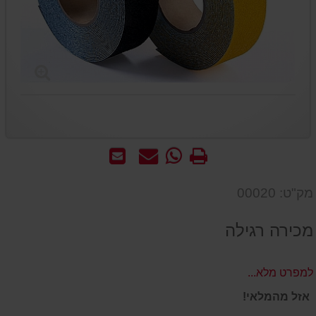
הדפס
WhatsApp
שאל
שלח
-
אותנו
לחבר
שאל
על
מק"ט: 00020
אותנו
המוצר
על
מכירה רגילה
המוצר
למפרט מלא...
אזל מהמלאי!