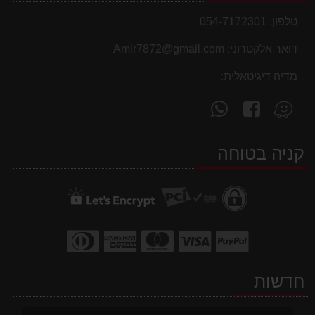
טלפון:
054-7172301
דואר אלקטרוני:
Amir7872@gmail.com
מדיה דיגיטאלית:
עקוב
פנה
מצא
אחרינו
אלינו
אותנו
ב-
ב-
ב-
קניה בטוחה
WhatsApp
facebook
Waze
חדשות