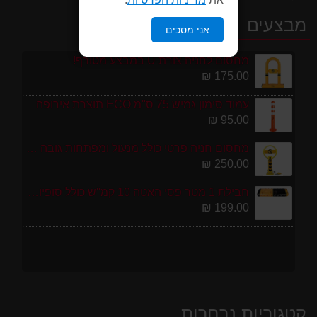
מבצעים
אני מסכים
מחסום לחניה צורת U במבצע מטורף!
175.00 ₪
עמוד סימון גמיש 75 ס''מ ECO תוצרת אירופה
95.00 ₪
מחסום חניה פרטי כולל מנעול ומפתחות גובה 70 ס"מ
250.00 ₪
חבילת 1 מטר פסי האטה 10 קמ''ש כולל סופיות מפלסטיק
199.00 ₪
קטגוריות נבחרות