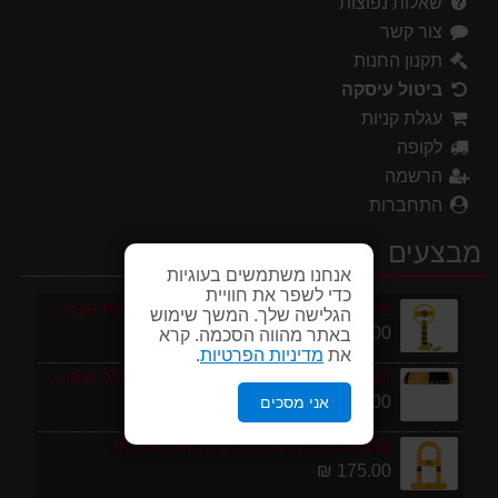
שאלות נפוצות
צור קשר
תקנון החנות
ביטול עיסקה
עגלת קניות
לקופה
הרשמה
התחברות
מבצעים
אנחנו משתמשים בעוגיות
כדי לשפר את חוויית
מחסום חניה פרטי כולל מנעול ומפתחות גובה 70 ס"מ
הגלישה שלך. המשך שימוש
250.00 ₪
באתר מהווה הסכמה. קרא
את
מדיניות הפרטיות
.
חבילת 1 מטר פסי האטה 10 קמ''ש כולל סופיות מפלסטיק
199.00 ₪
אני מסכים
מחסום לחניה צורת U במבצע מטורף!
175.00 ₪