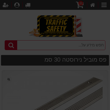
0
דף
עגלת
לקופה
התחברו
הר
קטגוריות
הבית
קניות
פס מוביל נירוסטה 30 סמ