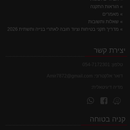
הוראות התקנה
מאמרים
שאלות ותשובות
מדריך תקני בטיחות וציוד חובה לאתרי בנייה ותשתית 2026
יצירת קשר
טלפון:
054-7172301
דואר אלקטרוני:
Amir7872@gmail.com
מדיה דיגיטאלית:
עקוב
פנה
מצא
אחרינו
אלינו
אותנו
ב-
ב-
ב-
קניה בטוחה
WhatsApp
facebook
Waze