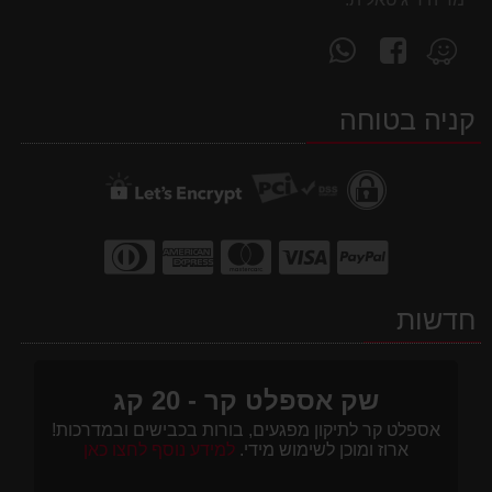
עקוב
פנה
מצא
אחרינו
אלינו
אותנו
ב-
ב-
ב-
קניה בטוחה
WhatsApp
facebook
Waze
חדשות
שק אספלט קר - 20 קג
אספלט קר לתיקון מפגעים, בורות בכבישים ובמדרכות!
ארוז ומוכן לשימוש מידי.
למידע נוסף לחצו כאן