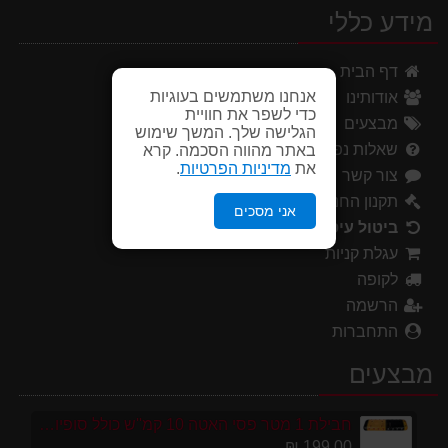
מידע כללי
דף הבית
אנחנו משתמשים בעוגיות
אודותינו
כדי לשפר את חוויית
מבצעים
הגלישה שלך. המשך שימוש
שאלות נפוצות
באתר מהווה הסכמה. קרא
את
מדיניות הפרטיות
.
צור קשר
תקנון החנות
אני מסכים
ביטול עיסקה
עגלת קניות
לקופה
הרשמה
התחברות
מבצעים
חבילת 1 מטר פסי האטה 10 קמ''ש כולל סופיות מפלסטיק
199.00 ₪