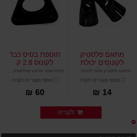
מתאם פלסטיק
תוספת בסיס כבד
לקונוסים יכולת
לקונוס 2.8 ק
חיבור לשילוט ונצנץ
מתאם פלסטיק שחור להרכבה על חלקו העליון של הקונוס נועד להתקנת תוספים על העמוד כמו סמנים, נצנץ סולארי או שילוט בהתאמה אישית
בסיס שחור מרובע מפלסטיק דחוס וכבד שנועד להעניק לקונוס משקל נוסף וכך לגרום לו להיות יציב יותר ועמיד בפני תזוזות ורוחות.
סולארי
הוסף מוצר זה לקניה
הוסף מוצר זה לקניה
60 ₪
14 ₪
לקנייה