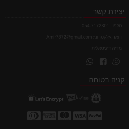
יצירת קשר
טלפון:
054-7172301
דואר אלקטרוני:
Amir7872@gmail.com
מדיה דיגיטאלית:
עקוב
פנה
מצא
אחרינו
אלינו
אותנו
ב-
ב-
ב-
קניה בטוחה
WhatsApp
facebook
Waze