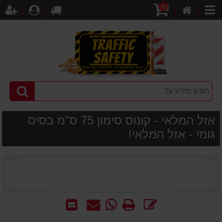
0
דף
עגלת
לקופה
התחברו
הר
קטגוריות
הבית
קניות
אזל המלאי - קונוס סימון 75 ס"מ בסיס
גומי - אזל המלאי!
כתוב
הדפס
WhatsApp
שאל
שלח
חוות
-
אותנו
לחבר