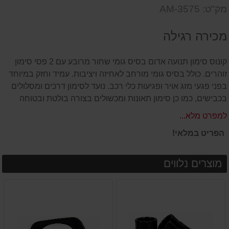
דעת
שאל
על
מק"ט: AM-3575
אותנו
המוצר
על
מכירה רגילה
המוצר
קונוס סימון תנועה אדום בסיס גומי שחור מרובע עם 2 פסי סימון
זוהרים. כולל בסיס גומי מורחב לאחיזה ויציבות. עמיד וחזק במיוחד
בפני פגעי מזג אויר ופגיעות כלי רכב. נועד לסימון דרכים ומסלולים
בכבישים, כמו כן סימון תאונות ומכשולים בצורה בולטת ובטוחה
למפרט מלא...
הפריט במלאי!
מוצרים נלווים