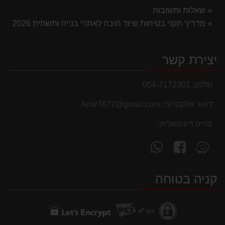
שאלות ותשובות
מדריך תקני בטיחות וציוד חובה לאתרי בנייה ותשתית 2026
יצירת קשר
טלפון:
054-7172301
דואר אלקטרוני:
Amir7872@gmail.com
מדיה דיגיטאלית:
עקוב
פנה
מצא
אחרינו
אלינו
אותנו
ב-
ב-
ב-
קניה בטוחה
WhatsApp
facebook
Waze