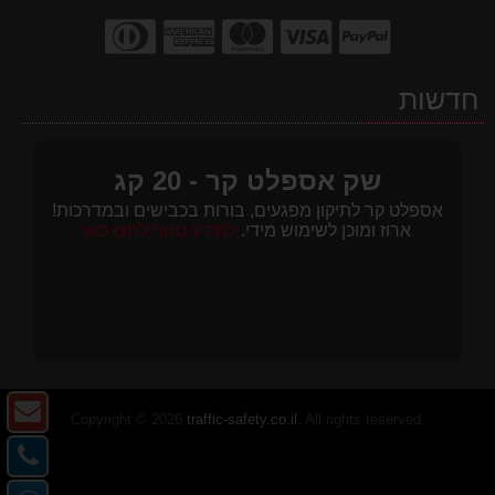
חדשות
שק אספלט קר - 20 קג
אספלט קר לתיקון מפגעים, בורות בכבישים ובמדרכות!
ארוז ומוכן לשימוש מידי.
למידע נוסף לחצו כאן
צו
Copyright © 2026
traffic-safety.co.il
. All rights reserved.
ק
צו
-
קש