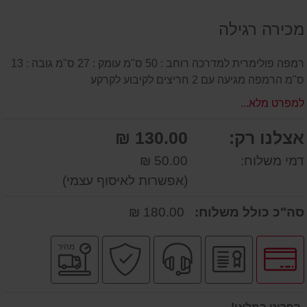
על
מכירה רגילה
המוצר
רמפה פולימרית למדרכה רוחב : 50 ס"מ עומק : 27 ס"מ גובה : 13
ס"מ הרמפה מגיעה עם 2 חריצים לקיבוע לקרקע
למפרט מלא...
אצלנו רק:
130.00 ₪
דמי משלוח:
50.00 ₪
(אפשרות לאיסוף עצמי)
סה"כ כולל משלוח:
180.00 ₪
לחץ
יבואן
שירות
קניה
משלוח
מהיר
לאפשרויות
רשמי
מקצועי
בטוחה
מהיר
תשלומים