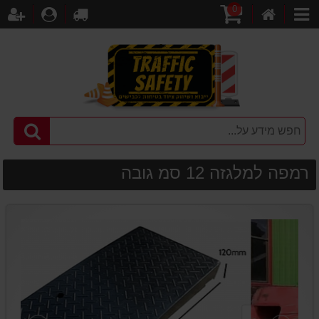
0
דף
עגלת
לקופה
התחברו
הר
קטגוריות
הבית
קניות
רמפה למלגזה 12 סמ גובה