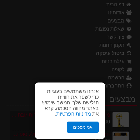
דף הבית
אודותינו
מבצעים
שאלות נפוצות
צור קשר
תקנון החנות
ביטול עיסקה
עגלת קניות
לקופה
הרשמה
התחברות
אנחנו משתמשים בעוגיות
כדי לשפר את חוויית
מבצעים
הגלישה שלך. המשך שימוש
באתר מהווה הסכמה. קרא
את
מדיניות הפרטיות
.
מחסום חניה פרטי כולל מנעול ומפתחות גובה 70 ס"מ
250.00 ₪
אני מסכים
חבילת 1 מטר פסי האטה 10 קמ''ש כולל סופיות מפלסטיק