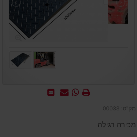
הדפס
WhatsApp
שאל
שלח
-
אותנו
לחבר
שאל
על
מק"ט: 00033
אותנו
המוצר
על
מכירה רגילה
המוצר