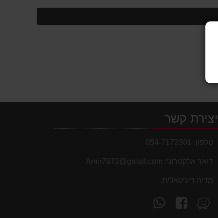
אותנו
המוצר
על
המוצר
צירת קשר
טלפון:
054-7172301
דואר אלקטרוני:
Amir7872@gmail.com
מדיה דיגיטאלית:
עקוב
פנה
מצא
אחרינו
אלינו
אותנו