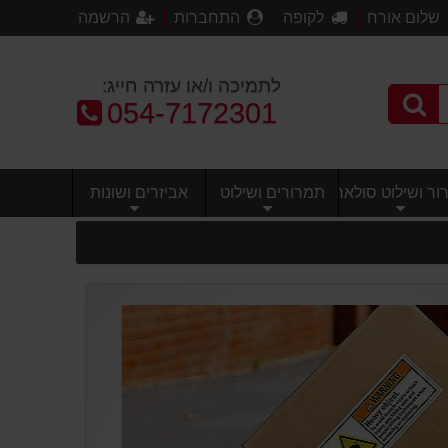
שלום אורח
לקופה
התחברות
הרשמה
לתמיכה ו/או עזרה חייג:
טלפון:
054-7172301
ר ושילוט סולארי
תמרורים ושילוט
אביזרים ושונות