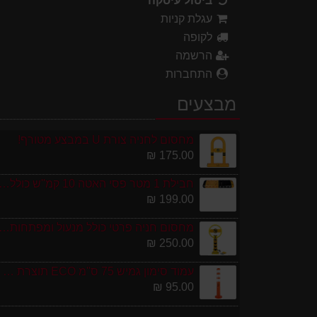
ביטול עיסקה
עגלת קניות
לקופה
הרשמה
התחברות
מבצעים
מחסום לחניה צורת U במבצע מטורף!
175.00 ₪
חבילת 1 מטר פסי האטה 10 קמ''ש כולל סופיות מפ
199.00 ₪
מחסום חניה פרטי כולל מנעול ומפתחות גובה 0
250.00 ₪
עמוד סימון גמיש 75 ס''מ ECO תוצרת אירופה
95.00 ₪