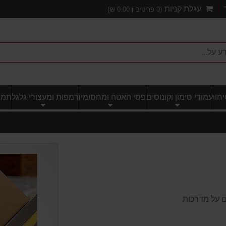
עגלת קניות
(
0
פריטים |
0.00
₪)
חותי
עמודי סימון וקונוסים
פסי האטה ומחסומים
רמפות ומעצורי גלגל
תמרו