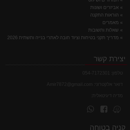
אביזרים ושונות
הוראות התקנה
מאמרים
שאלות ותשובות
מדריך תקני בטיחות וציוד חובה לאתרי בנייה ותשתית 2026
יצירת קשר
טלפון:
054-7172301
דואר אלקטרוני:
Amir7872@gmail.com
מדיה דיגיטאלית:
עקוב
פנה
מצא
אחרינו
אלינו
אותנו
ב-
ב-
ב-
קניה בטוחה
WhatsApp
facebook
Waze