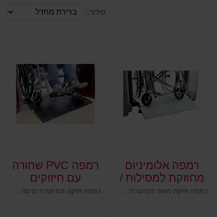
סידור:
רמפה אלומיניום
רמפה PVC שחורה
מחוזקת למסילות /
עם חיזוקים
בורות
רמפה חזקה מאוד המיוצרת מאלומיניום עם חיזוקים , הרמפה משמשת ל"דילוג" על מסילות / מדרגה / בורות עומק : 70 ס"מ רוחב : 74 ס"מ מקסימום גובה : 5 ס"מ מקסימום משקל עבודה : 200 ק"ג משקל עצמי : 5 ק"ג
רמפה חזקה המיועדת כניסה קלה לאזורית עם מסילות על הרצפה