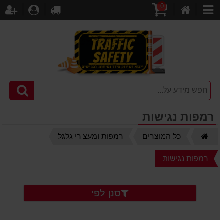
0
דף
עגלת
לקופה
התחברו
הר
קטגוריות
הבית
קניות
רמפות נגישות
דף
כל המוצרים
רמפות ומעצורי גלגל
הבית
רמפות נגישות
סנן לפי