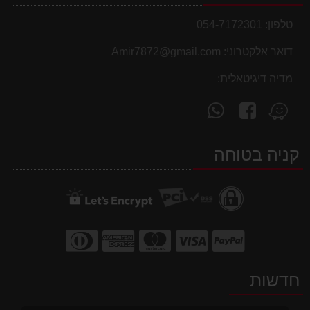
טלפון:
054-7172301
דואר אלקטרוני:
Amir7872@gmail.com
מדיה דיגיטאלית:
עקוב
פנה
מצא
אחרינו
אלינו
אותנו
ב-
ב-
ב-
קניה בטוחה
WhatsApp
facebook
Waze
חדשות