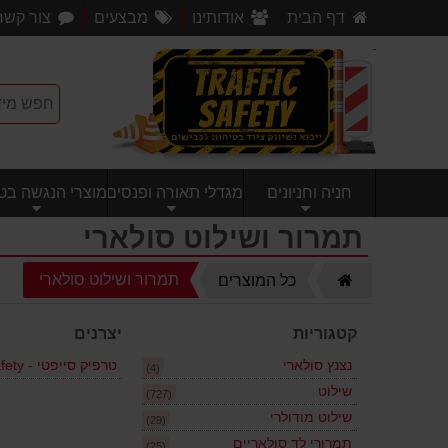
דף הבית
אודותינו
מבצעים
צור קשר
חניה וחניונים
מגדלי תאורה ופנסים
מוצרי הנגשה בטי
תמרור ושילוט סולארי
דף
תמרור ושילוט סולארי
כל המוצרים
הבית
קטגוריות
יצרנים
נצנץ סולארי
(4)
שילוט
(727)
שילוט מודולרי
(29)
תמרורי לד סולאריים
(25)