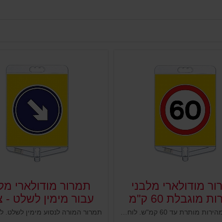
ר מודולארי מלבני
תמרור מודולארי מל
 מוגבלת 60 ק''מ
עבור מימין לשלט - צד
מורה על מהירות מותרת עד 60 קמ"ש. לוח שילוט מפלסטיק כולל תמרור להרכבה על עמודים גמישים, ניידים קונוסים מחסומים ועוד. נועד להציב שלט או תמרור על עמוד קיים ובכך לחסוך הצבת עמוד נוסף. חוסך מקום, מוצב במקום גבוה וברור, מפלסטיק איכותי ועמיד לתנאי חוץ.