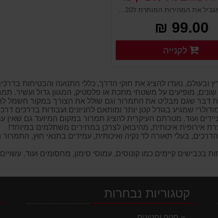
תמרור המגביל את המהירות המותרת ל20 קמ"ש. לוח שילוט לבן מפלסטיק להרכבה על עמודים גמישים, ניידים קונוסים מחסומים ועוד. מציג שלט או תמרור ולהורות לציבור הנהגים. מוצב במקום גבוה וברור, מיוצר מפלסטיק איכותי ועמיד במיוחד לתנאי חוץ.
99.00 ₪
פרטים נוספים
לקנייה
פרטים נוספים
ובעולם, נועדו להציג את חוקי הדרך, כללי התנועה והבטיחות בדרכים,
שונים, מופיעים על משטחי מתכת או פלסטיק, המגוון גדול ועשיר. תמר
 דבר שגם מבליט את התמרור וגם שולל את הצורך במקור חשמל לתאו
דולרי שמגיע בגודל קטן יותר ומותאם לחניונים ועבודות בדרכים דרכ
ניידים ועוד. מטרתם העיקרית להציג תמרור במקום המיועד גם שאין עמ
רכים, בעלי תאורה לד נקיה ואיכותית, עמידים בתנאי חוץ, התמרור 
קטגוריות נבחרות
י
חניה וחניונים