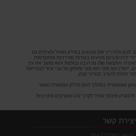
 לכוון ולהדריך את הנהגים במידע מועיל ולעיתים גם
ורי דרכים כיום מגיעים בצורות מודרניות ומתקדמות.
רה. התצוגה שלו מרהיבה ובולטת והוא מושך את עין
ים,
ייעודו
הוא זמני הוא זמני ומותקן על גביי ציוד לבטיחות
וד ויכולת להציב תמרור קבע.
נטען אוטומטית במהלך היום ונדלק עצמאית כאשר
מיועד להרכבה והתקנה על מוצרי בטיחות בכבישים קיימים כמו קונוסים, עמוסי סימון, מחסומים ועוד. עשויים פלסטיק איכותי עמיד לקרני UV ומעניקים פתרון זול
צירת קשר
טלפון:
054-7172301