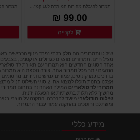
תמרור להגבלת מהירות המותרת ל10 קמ"ש. לוח פלסטי לבן להצגת שלט מורכב על עמודים גמישים, ניידים קונוסים מחסומים ועוד. נועד להציג שלט או תמרור ולהורות לציבור הנהגים. מוצב במקום גבוה וברור, מיוצר מפלסטיק איכותי ועמיד במיוחד לתנאי חוץ.
99.00 ₪
פרטים נוספים
לקנייה
פרטים נוספים
שילוט ותמרורים הם חלק בלתי נפרד מנוף הכבישים בארץ 
מציל חיים. תמרורים מוצגים כגדולים או קטנים, בצבעים 
אחד הסוגים החדשים הוא תמרור עם תאורת לד סולארית
הנהגים יותר מכל תמרור אחר. צורה נוספת היא תמרור מו
בדרכים כמו קונוסים, עמודים גמישים וניידים, מחסומים 
אצלנו בחנות תוכלו למצוא את 2 סוגי השילוט הנ"ל מתוצרת אירופית איכותית, מהיבואן לצרכן במחירים משתלמים במיוחד!
תמרורי לד סולאריים
המילה האחרונה בתחום תמרורי הד
מחשיך ללא תלות בתשתיות או הפעלה ידנית.
שילוט מודולארי
ומשתלם וחוסכים בהתקנה עמוד עבור התמרור.
מידע כללי
דף הבית