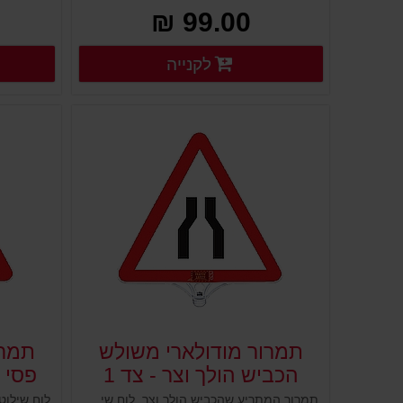
99.00 ₪
פרטים נוספים
לקנייה
פרטים נוספים
תמרור מודולארי משולש
תמרו
הכביש הולך וצר - צד 1
פסי ה
תמרור המתריע שהכביש הולך וצר. לוח שילוט משולש עשוי פלסטיק למיקום על עמודים גמישים, ניידים קונוסים מחסומים ועוד. מיועד להציג שלט או תמרור ולהורות על הוראת התמרור המוצב. מוצב במקום גבוה וברור, עשוי פלסטיק איכותי ועמיד במיוחד לתנאי חוץ.