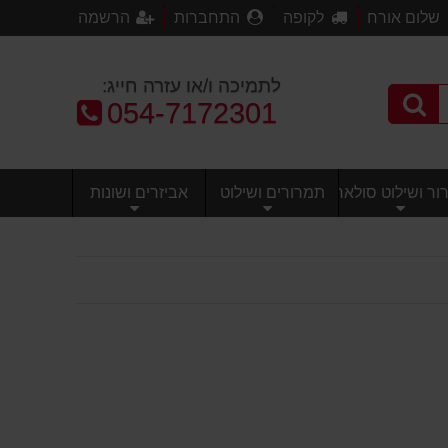
שלום אורח
לקופה
התחברות
הרשמה
לתמיכה ו/או עזרה חייג:
טלפון:
054-7172301
ר ושילוט סולארי
תמרורים ושילוט
אביזרים ושונות