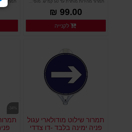
תמרור מהירות מותרת עד 50 קמ"ש. מופיע על צד אחד. לוח שילוט לבן מפלסטיק מורכב על עמודים גמישים, ניידים קונוסים מחסומים ועוד. נועד להציג שלט או תמרור ולהורות לציבור הנהגים. מוצב במקום גבוה וברור, מיוצר מפלסטיק איכותי ועמיד במיוחד לתנאי חוץ.
99.00 ₪
פרטים נוספים
לקנייה
פרטים נוספים
-34%
תמרור שילוט מודולארי עגול
תמרור 
פניה ימינה בלבד -דו צדדי
פני