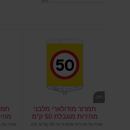
-29%
תמרור מודולארי מלבני
תמרו
מהירות מוגבלת 50 ק''מ
מהירות
מורה על מהירות מותרת עד 50 קמ"ש. לוח שילוט מפלסטיק כולל תמרור להרכבה על עמודים גמישים, ניידים קונוסים מחסומים ועוד. נועד להציב שלט או תמרור על עמוד קיים ובכך לחסוך הצבת עמוד נוסף. חוסך מקום, מוצב במקום גבוה וברור, עשוי פלסטיק איכותי ועמיד לתנאי חוץ.