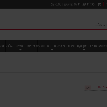
עגלת קניות
(
0
פריטים |
0.00
₪)
חותי
עמודי סימון וקונוסים
פסי האטה ומחסומים
רמפות ומעצורי גלגל
תמרו
טרפיק סייפטי - Traffic Safety
(54)