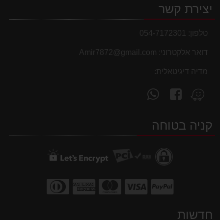
יצירת קשר
טלפון:
054-7172301
דואר אלקטרוני:
Amir7872@gmail.com
מדיה דיגיטאלית:
עקוב
פנה
מצא
אחרינו
אלינו
אותנו
ב-
ב-
ב-
קניה בטוחה
WhatsApp
facebook
Waze
חדשות