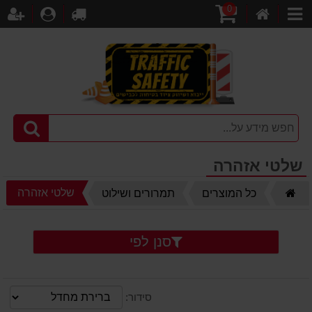
0
דף
עגלת
לקופה
התחברו
הר
קטגוריות
הבית
קניות
שלטי אזהרה
דף
שלטי אזהרה
כל המוצרים
תמרורים ושילוט
הבית
סנן לפי
סידור: