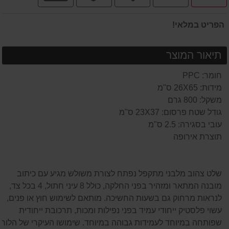
תשלומים
הפריט במלאי!
תיאור המוצר
חומר: PPC
מידות: 26X65 ס"מ
משקל: 800 גרם
גודל שטח פרסום: 23X37 ס"מ
עובי בסגירה: 2.5 ס"מ
תוצרת אירופה
שלט צהוב מלבני מתקפל נפתח לצורת משולש מגיע עם כיתוב
מובנה המתאר ומזהיר בפני החלקה, כולל 8 עיני חתול, 4 בכל צד,
לנראות מרחוק גם בשעות החשיכה. מותאם לשימוש חוץ או פנים,
עשוי פלסטיק ייחודי עמיד בפני נפילות ומכות, תרכובת ייחודית
שפותחה במיוחד לעמידות גבוהה במיוחד. שימושו העיקרי של הלוח