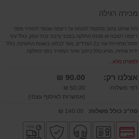
על
מכירה רגילה
המוצר
לוח שילוט צהוב מתקפל להנחה על ריצפה שנועד להזהיר מפני
ריצפה רטובה או סכנת החלקה במבני ציבור ובתי עסק. כולל עיני
חתול מחזירות אור ב2 הצדדים, נועד לבלוט בשעות החשיכה. כולל
ידית אחיזה, מגיע כולל כיתוב ואיור המזהיר בפני החלקה.
למפרט מלא...
אצלנו רק:
90.00 ₪
דמי משלוח:
50.00 ₪
(אפשרות לאיסוף עצמי)
סה"כ כולל משלוח:
140.00 ₪
לחץ
יבואן
שירות
קניה
משלוח
מהיר
לאפשרויות
רשמי
מקצועי
בטוחה
מהיר