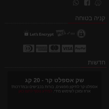
עקוב
פנה
מצא
אחרינו
אלינו
אותנו
ב-
ב-
ב-
קניה בטוחה
WhatsApp
facebook
Waze
חדשות
שק אספלט קר - 20 קג
אספלט קר לתיקון מפגעים, בורות בכבישים ובמדרכות!
ארוז ומוכן לשימוש מידי.
למידע נוסף לחצו כאן