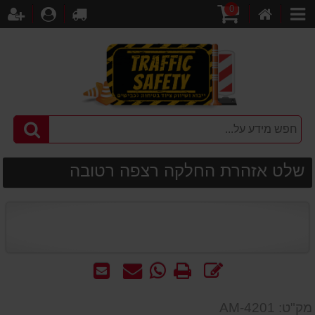
0
דף
עגלת
לקופה
התחברו
הר
קטגוריות
הבית
קניות
שלט אזהרת החלקה רצפה רטובה
כתוב
הדפס
WhatsApp
שאל
שלח
חוות
-
אותנו
לחבר
דעת
שאל
על
מק"ט: AM-4201
אותנו
המוצר