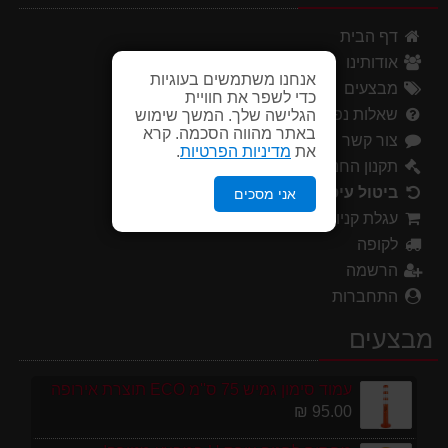
דף הבית
אודותינו
אנחנו משתמשים בעוגיות
מבצעים
כדי לשפר את חוויית
שאלות נפוצות
הגלישה שלך. המשך שימוש
באתר מהווה הסכמה. קרא
צור קשר
את
מדיניות הפרטיות
.
תקנון החנות
ביטול עיסקה
אני מסכים
עגלת קניות
לקופה
הרשמה
התחברות
מבצעים
עמוד סימון גמיש 75 ס''מ ECO תוצרת אירופה
95.00 ₪