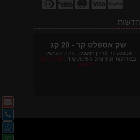
דשות
שק אספלט קר - 20 קג
אספלט קר לתיקון מפגעים, בורות בכבישים
ובמדרכות! ארוז ומוכן לשימוש מידי.
למידע נוסף
לחצו כאן
צו
ק
צו
-
קש
מ
דו
-
או
אל
פנ
טל