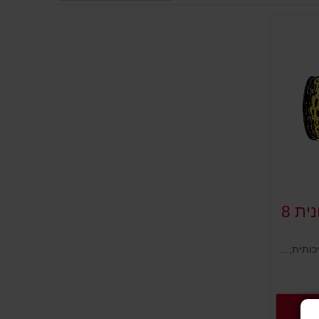
שרשרת פלסטיק צבעונית 8
שרשרת פלסטיק צבעונית עמידה ואיכותית, מותאמת לשימוש בכבישים או עם קהל במבני ציבור. נועדה ליצירת מתחם רצוף בין עמודים ניידים או קונוסים. יש להשחיל אותה בפתחים העליונים בקצה העמודים וליצור אזור סגור ולמנוע כניסת גורמים לא רצויים. בולטת בזכות צבעי אזהרה.
רטים נוספים