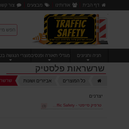
דף הבית
אודותינו
מבצעים
צור קשר
חניה וחניונים
מגדלי תאורה ופנסים
מוצרי הנגשה בטי
שרשראות פלסטיק
דף
שרשרא
כל המוצרים
אביזרים ושונות
הבית
יצרנים
טרפיק סייפטי - Traffic Safety
(3)