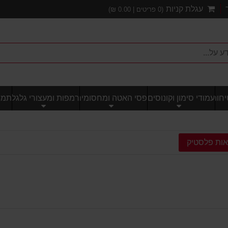
עגלת קניות
(
0
פריטים |
0.00
₪)
חותי
עמודי סימון וקונוסים
פסי האטה ומחסומים
רמפות ומעצורי גלגל
תמרו
ות פלסטיק