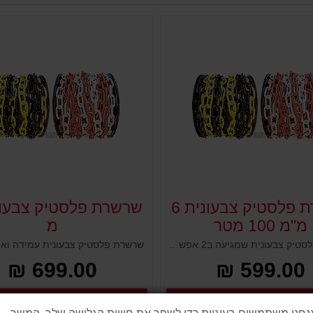
שרשרת פלסטיק צבעונית 6
מ"מ 100 מטר
מ
שרשרת פלסטיק צבעונית שמגיעה ב2 אפשרויות של גוונים לבחירת הלקוח. נועדה ליצירת מתחם רצוף בין עמודים ניידים או קונוסים. יש להשחיל אותה בפתחים העליונים בקצה העמודים וליצור אזור סגור ולמנוע כניסת גורמים לא רצויים. בולטת בזכות צבעי אזהרה.
699.00 ₪
599.00 ₪
פרטים נוספים
פ
לקנייה
לקנייה
פרטים נוספים
פרטים נוספים
נחנו משתמשים בעוגיות כדי לשפר את חוויית הגלישה שלך. המשך