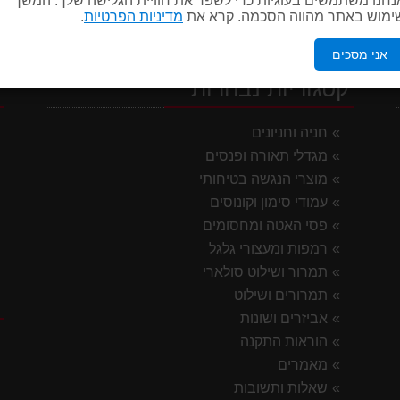
ימוש באתר מהווה הסכמה. קרא את
מדיניות הפרטיות
.
אני מסכים
קטגוריות נבחרות
י
חניה וחניונים
מגדלי תאורה ופנסים
מוצרי הנגשה בטיחותי
עמודי סימון וקונוסים
פסי האטה ומחסומים
רמפות ומעצורי גלגל
תמרור ושילוט סולארי
תמרורים ושילוט
ק
אביזרים ושונות
הוראות התקנה
מאמרים
שאלות ותשובות