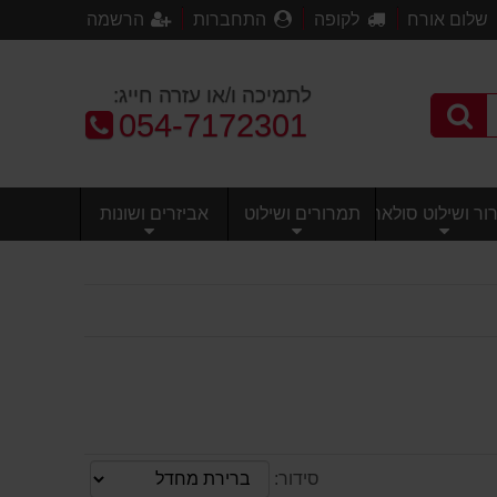
שלום אורח
לקופה
התחברות
הרשמה
לתמיכה ו/או עזרה חייג:
טלפון:
054-7172301
ר ושילוט סולארי
תמרורים ושילוט
אביזרים ושונות
סידור: