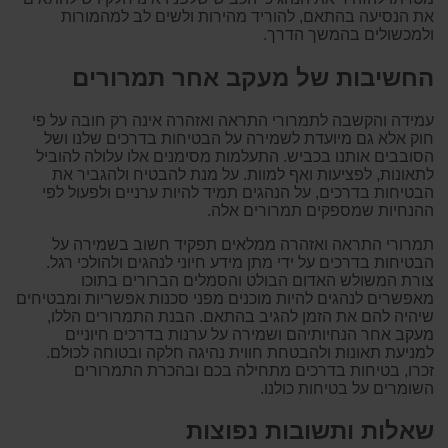
את הנסיעה בהתאם, להוריד מהירות ולשים לב למהמורות
ולמכשולים בהמשך הדרך.
החשיבות של מעקב אחר תמרורים
עמידה והקשבה לתמרורי התראה ואזהרה אינה רק חובה על פי
חוק אלא גם מיועדת לשמירה על הבטיחות בדרכים שלנו ושל
הסובבים אותנו בכביש. התעלמות מסימנים אלו עלולה להוביל
לתאונות, לפציעות ואף למוות. על מנת להבטיח ולהגביר את
הבטיחות בדרכים, על הנהגים תמיד להיות ערניים ולפעול לפי
ההנחיות שמספקים תמרורים אלה.
תמרורי התראה ואזהרה ממלאים תפקיד חשוב בשמירה על
הבטיחות בדרכים על ידי מתן מידע חיוני לנהגים ולהולכי רגל.
צורת המשולש האדום הבולט והסמלים הברורים בתוכו
מאפשרים לנהגים להיות מוכנים מפני סכנות אפשריות ומבטיחים
שיהיה להם את הזמן להגיב בהתאם. הבנת התמרורים הללו,
מעקב אחר הנחיותיהם ושמירה על ערנות בדרכים חיוניים
למניעת תאונות ולהבטחת חווית נהיגה חלקה ובטוחה לכולם.
זכרו, בטיחות בדרכים מתחילה בכם ובהכרת התמרורים
השומרים על בטיחות כולנו.
שאלות ותשובות נפוצות