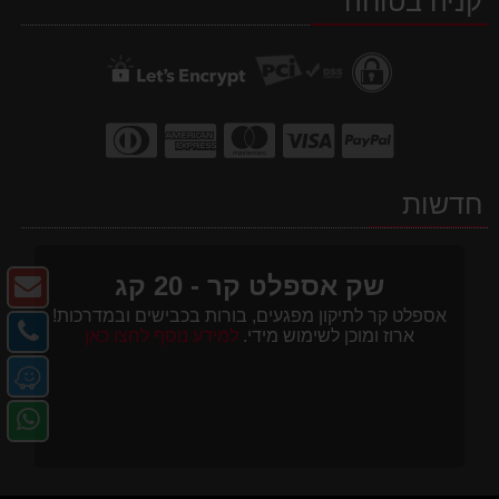
קניה בטוחה
חדשות
צו
שק אספלט קר - 20 קג
ק
אספלט קר לתיקון מפגעים, בורות בכבישים ובמדרכות!
צו
ארוז ומוכן לשימוש מידי.
למידע נוסף לחצו כאן
-
קש
מ
דו
-
או
אל
פנ
טל
ב-
אל
e
ב-