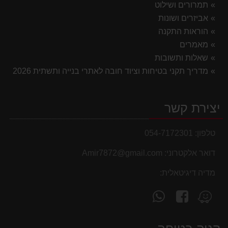
תמרורים ושילוט
אביזרים ושונות
הוראות התקנה
מאמרים
שאלות ותשובות
מדריך תקני בטיחות וציוד חובה לאתרי בנייה ותשתית 2026
יצירת קשר
טלפון:
054-7172301
דואר אלקטרוני:
Amir7872@gmail.com
מדיה דיגיטאלית:
עקוב
פנה
מצא
אחרינו
אלינו
אותנו
ב-
ב-
ב-
WhatsApp
facebook
Waze