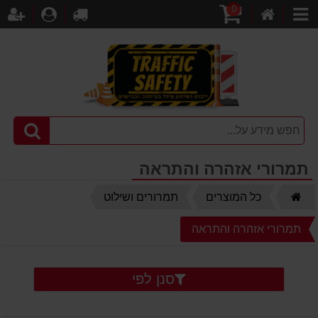
0
דף
עגלת
לקופה
התחברו
הר
קטגוריות
הבית
קניות
תמרורי אזהרה והתראה
דף
כל המוצרים
תמרורים ושילוט
הבית
תמרורי אזהרה והתראה
סנן לפי