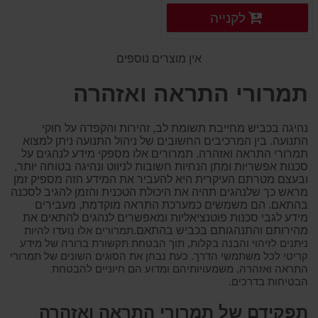
פרטים נוספים
לקנייה
פרטים נוספים
אין מוצרים נוספים
תמרורי התראה ואזהרה
נהיגה בכביש מחייבת תשומת לב, זהירות והקפדה על חוקי
התנועה. בין המרכיבים החשובים של ניהול התנועה ניתן למצוא
תמרורי התראה ואזהרה. תמרורים אלו מספקי מידע לנהגים על
סכנות אפשריות ומתן הנחיות חשובות לניווט ונהיגה בטוחה יותר,
ובעצם מטרתם העיקרית היא להעביר את המידע הזה מספיק זמן
מראש כך שלנהגים תהיה את היכולת הטכנית והזמן להגיב לסכנה
בהתאם. הם משמשים כמערכת התראה מוקדמת, מעבירים
מידע לגבי סכנות פוטנציאליות ומאפשרים לנהגים להתאים את
מהירותם והתנהגותם בכביש בהתאם.
תמרורים אלו נועדו להיות
ניתנים לזיהוי והבנה בקלות, תוך הבטחת תקשורת ברורה של מידע
קריטי לכל משתמשי הדרך. כעת נבחן את הסוגים השונים של תמרורי
התראה ואזהרה, משמעויותיהם ומדוע הם חיוניים להבטחת
הבטיחות בדרכים.
תפקידם של תמרורי התראה ואזהרה