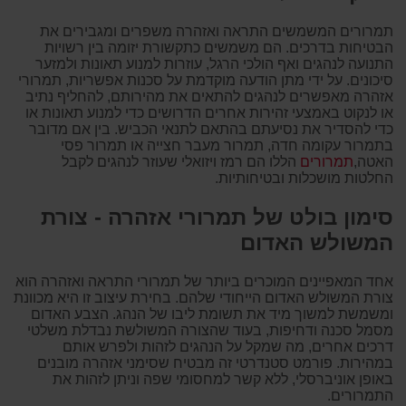
תמרורים המשמשים התראה ואזהרה משפרים ומגבירים את
הבטיחות בדרכים. הם משמשים כתקשורת יזומה בין רשויות
התנועה לנהגים ואף הולכי הרגל, עוזרות למנוע תאונות ולמזער
סיכונים. על ידי מתן הודעה מוקדמת על סכנות אפשריות, תמרורי
אזהרה מאפשרים לנהגים להתאים את מהירותם, להחליף נתיב
או לנקוט באמצעי זהירות אחרים הדרושים כדי למנוע תאונות או
כדי להסדיר את נסיעתם בהתאם לתנאי הכביש. בין אם מדובר
בתמרור עקומה חדה, תמרור מעבר חצייה או תמרור פסי
האטה,
תמרורים
הללו הם רמז ויזואלי שעוזר לנהגים לקבל
החלטות מושכלות ובטיחותיות.
סימון בולט של תמרורי אזהרה - צורת
המשולש האדום
אחד המאפיינים המוכרים ביותר של תמרורי התראה ואזהרה הוא
צורת המשולש האדום הייחודי שלהם. בחירת עיצוב זו היא מכוונת
ומשמשת למשוך מיד את תשומת ליבו של הנהג. הצבע האדום
מסמל סכנה ודחיפות, בעוד שהצורה המשולשת נבדלת משלטי
דרכים אחרים, מה שמקל על הנהגים לזהות ולפרש אותם
במהירות. פורמט סטנדרטי זה מבטיח שסימני אזהרה מובנים
באופן אוניברסלי, ללא קשר למחסומי שפה וניתן לזהות את
התמרורים.