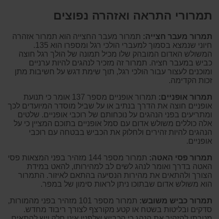
תמרורי התראה ואזהרה נפוצים
תמרור מעבר חצייה:
תמרור מעבר החצייה הוא תמרור אזהרה
חיוני שנמצא בסמוך למעברי הולכי רגל ומספרו הוא 135.
המשולש האדום המובהק שלו מכיל תמונה של הולך רגל חוצה
כביש במעבר חציה. תמרור זה מזכיר לנהגים להיות ערניים
ומוכנים לעצור עבור הולכי רגל, תוך שימת דגש על חשיבות מתן
זכות הקדימה.
תמרור אופניים:
תמרור אופניים מספר 137 אומר כי תנועת
אופניים חוצה את הדרך בנתיב או על שביל מוסדר המיועדים לכך
ומתריעים בפני הנהגים על נוכחותם של רוכבי אופניים. שלטים
אלה כוללים משולש אדום עם סמל אופניים בתוכם המציין כי על
הנהגים להיות זהירים ולחלוק את הכביש בבטחה עם רוכבי
אופניים.
תמרור פסי האטה:
תמרור מספר 144 מזהיר בפני המצאות פסי
האטה בדרך ואומר לנהג לשים לב למהירותו, להאט במידת
הצורך ולהתאים את מהירות הנסיעה בהתאם לאיזור. התמרור
הוא משולש אדום שבתוכו ניתן לראות סימון של במפר.
תמרור כביש משובש:
תמרור מספר 101 מזהיר בפני מהמורות,
סדקים ובליטות בשטח או קטע מקורצף לצורך ריבוד מחדש.
מטרתו להזהיר את הנהג כי הכביש שלפניו אינו חלק ויש להתאים