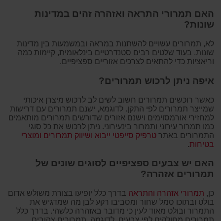
האם תמרורי התראה ואזהרה זהים במדינות
שונות?
לא, תמרורים עשויים להשתנות במראה ובמשמעות בין מדינות
שונות. בעוד שלטים רבים סטנדרטיים בינלאומית, קיימות כמה
וריאציות כדי להתאים לצרכים אזוריים ספציפיים.
איפה ניתן לרכוש תמרורים?
כאשר רוכשים תמרורים חשוב לשים לב לרכוש מיצרן איכותי
שמייצר תמרורים לפי התקן. לדוגמא, ישנם תמרורים עם דרישות
למחזירי אור
מסוימים וישנם אזורים שדורשים תמרורים מותאמים
כמו תמרור עירוני ותמרור בינעירוני. ניתן לרכוש את כל סוגי
התמרורים באתר
טרפיק סייפטי ייבוא ושיווק תמרורים ומוצרי
בטיחות
.
האם יש צבעים ספציפיים לסוגים שונים של
תמרורים אזהרה?
כן,
תמרורי אזהרה והתראה
בדרך כלל יופיעו בצורת משולש אדום
בולט ובתוכו סמל שחור ומסביבו רקע לבן מה שמדגיש את
התמרור ובולט מאוד לעין כי מדובר באזהרה כלשהי. בדרך כלל
תמרורים מחולקים לפי צבעים. לדוגמה, תמרורים צהובים