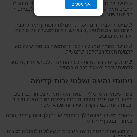
2. כניעה להולכי רגל - ללא קשר לתמרור זכות קדימה, הנהגים
אני מסכים
חייבים תמיד להיכנע ולתת זכות קדימה להולכי הרגל במעברי
חצייה ובשטחי חצייה ייעודיים.
3. כניעה לרכבי חירום - על הנהגים לתת זכות קדימה לרכבי
חירום כגון אמבולנסים, כיבוי אש וניידות משטרה עם סירנות
ואורות מהבהבים.
4. כניעה בפנייה שמאלה - בפנייה שמאלה בצומת יש להיכנע
לתנועה המתקרבת לפני שתמשיך.
5. זכות קדימה בעת מיזוג - בעת התמזגות לכביש מהיר, תיכנע
לתנועה שכבר נמצאת בכביש המהיר.
נימוסי נהיגה ושלטי זכות קדימה
בעוד ששמירה על כללי התנועה היא חיונית לבטיחות בדרכים,
נימוסי נהיגה אדיבים עוזרים רבות ביצירת חווית נהיגה חיובית
ובטוחה יותר. כמה נקודות עיקריות שכדאי לזכור:
• כאשר מישהו מאפשר לך להתמזג או נותן לך זכות קדימה, הודה
במחווה בנפנוף ידידותי.
• הימנע מהתנהגויות נהיגה אגרסיביות שעלולות להסלים מצבים
על הכביש.