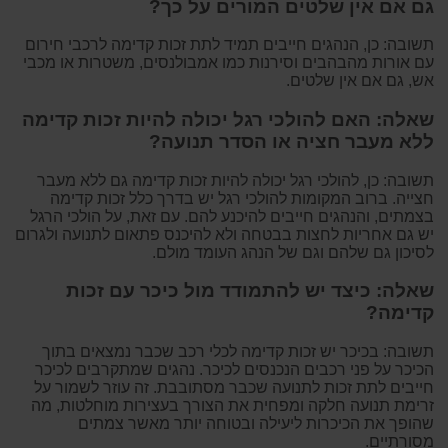
גם אם אין שלטים המורים על כך?
תשובה: כן, הנהגים חייבים תמיד לתת זכות קדימה לרכבי חירום
עם אורות מהבהבים וסירנות כמו אמבולנסים, משטרות או מכבי
אש, גם אם אין שלטים.
שאלה: האם להולכי רגל יכולה להיות זכות קדימה
ללא מעבר חציה או הסדר תנועה?
תשובה: כן, להולכי רגל יכולה להיות זכות קדימה גם ללא מעבר
חצייה. ברוב המקומות להולכי רגל יש בדרך כלל זכות קדימה
בצמתים, והנהגים חייבים להיכנע להם. עם זאת, על הולכי הרגל
יש גם אחריות לחצות בבטחה ולא להיכנס פתאום לתנועה ולגרום
לסיכון גם שלהם וגם של הנהג העומד מולם.
שאלה: כיצד יש להתמודד מול כיכר עם זכות
קדימה?
תשובה: בכיכר יש זכות קדימה לכלי רכב שכבר נמצאים בתוך
הכיכר על פני רכבים הנכנסים לכיכר. נהגים שמתקרבים לכיכר
חייבים לתת זכות לתנועה שכבר מסתובבת. זה עוזר לשמור על
זרימת תנועה חלקה ומפחית את הצורך בעצירות מוחלטות, מה
שהופך את הכיכרות ליעילה ובטוחה יותר מאשר צמתים
מסורתיים.