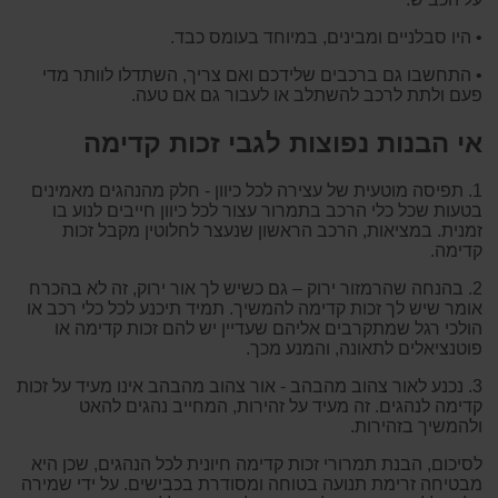
• היו סבלניים ומבינים, במיוחד בעומס כבד.
• התחשבו גם ברכבים שלידכם ואם צריך, השתדלו לוותר מדי
פעם ולתת לרכב להשתלב או לעבור גם אם טעה.
אי הבנות נפוצות לגבי זכות קדימה
1. תפיסה מוטעית של עצירה לכל כיוון - חלק מהנהגים מאמינים
בטעות שכל כלי הרכב בתמרור עצור לכל כיוון חייבים לנוע בו
זמנית. במציאות, הרכב הראשון שנעצר לחלוטין מקבל זכות
קדימה.
2. בהנחה שהרמזור ירוק – גם כשיש לך אור ירוק, זה לא בהכרח
אומר שיש לך זכות קדימה להמשיך. תמיד תיכנע לכל כלי רכב או
הולכי רגל שמתקרבים אליהם שעדיין יש להם זכות קדימה או
פוטנציאלים לתאונה, והמנע מכך.
3. נכנע לאור צהוב מהבהב - אור צהוב מהבהב אינו מעיד על זכות
קדימה לנהגים. זה מעיד על זהירות, המחייב נהגים להאט
ולהמשיך בזהירות.
לסיכום, הבנת תמרורי זכות קדימה חיונית לכל הנהגים, שכן היא
מבטיחה זרימת תנועה בטוחה ומסודרת בכבישים. על ידי שמירה