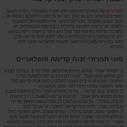
תמרורים
של זכות קדימה הם חלק מהותי ממכשירי בקרת תנועה
המציינים לאיזה רכב או הולך רגל יש עדיפות להתקדם בצומת או
מצב תנועה ספציפי. מטרתם למזער את הפוטנציאל לתאונות
ולשמור על זרימת התנועה ביעילות ובבטיחות מקסימלית. יש
חשיבות גדולה במיוחד לכך שכל נהג אשר ברשותו רישיון נהיגה
ידע ויבין התמרורים הבסיסיים ביותר למתן זכות קדימה ובכך
ינהגו בזהירות מוגברת וימנעו תאונות אפשריות ומצבי לחץ
בכביש.
סוגי תמרורי זכות קדימה
פופלאריים
1. תמרור עצור - צורתו מתומן אדום עם סמל כף יד במרכזו בצבע
לבן מודגש והוא אומר: "עצור! תן זכות קדימה לתנועה בדרך
החוצה". הנהגים חייבים לעצור לחלוטין ולתת זכות קדימה לכל
שאר התנועה והולכי הרגל לפני שהם ממשיכים.
2. תמרור זכות קדימה – צורתו משולש הפוך וחלקו החיצוני בצבע
אדום מודגש והוא אומר: "תן זכות קדימה לתנועה בדרך החוצה
לרבות מסילה". על הנהגים לשים לב ולבדוק את המשך הדרך
ובמידת הצורך לתת זכות קדימה להולכי רגל או כלי רכב.
3. תמרור מעגל תנועה (כיכר) – צורתו עגולה, חלקו הפנימי כחול
ובחלקו החיצוני ישנם 3 חצים לבנים היוצרים תנועת מעגל והוא
אומר: "תן זכות קדימה לתנועה החוצה את דרכך במעגל התנועה
או במסילה. עבור את מעגל התנועה מצידו הימני". הנהגים חייבים