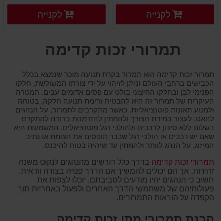
פרטים נוספים
פרטים
לקנייה
לקנייה
פרטים נוספים
פרטים נוספים
תמרורי זכות קדימה
תמרור זכות קדימה הוא תמרור בקרת תנועה מוכר שנמצא בכלל
הכבישים ברחבי העולם וניתן לזיהוי על ידי צורתו המשולשת, חלקו
הפנימי לבן ובחלקו החיצוני בולט עם פסים אדומים עבים. המטרה
העיקרית של תמרור זה היא להבטיח זרימת תנועה חלקה, בטוחה
ולמנוע תאונות פוטנציאליות. כאשר מתקרבים לתמרור, על הנהגים
להאט, לעצור במידת הצורך ולהמתין להזדמנות ברורה להתקדם
בשלום ללא סיכון לרכבים ולהולכי רגל פוטנציאלים. המשמעות היא
שאם יש רכבים או הולכי רגל שכבר תופסים את הצומת או נתיב
המיזוג, על הנהג לוותר ולהמתין עד שיהיה בטוח להיכנס.
תמרורי זכות קדימה
בדרך כלל דורשים מהנהגים לנקוט משנה
זהירות, אך הם יכולים להמשיך אם הדרך פנויה בצורה וודאית.
חשוב כי הנהגים יהיו מודעים לסביבתם, יוכלו לצפות את
פעולותיהם של משתמשי הדרך האחרים ולפעול באחריות תוך
הקפדה על הוראות התמרורים.
הבנת תמרורי מתן זכות קדימה