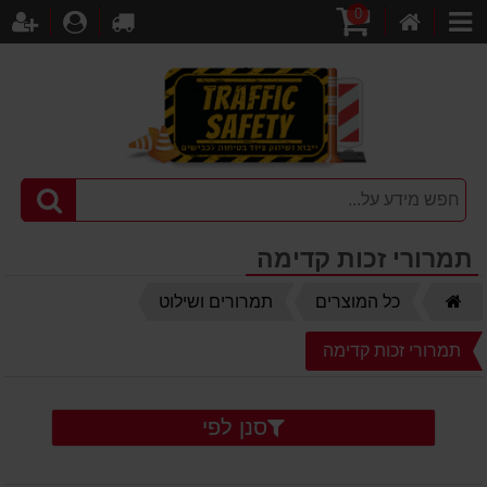
0
דף
עגלת
לקופה
התחברו
הר
קטגוריות
הבית
קניות
תמרורי זכות קדימה
דף
כל המוצרים
תמרורים ושילוט
הבית
תמרורי זכות קדימה
סנן לפי