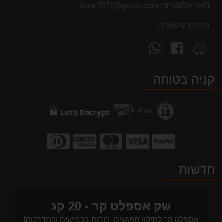
דואר אלקטרוני:
Amir7872@gmail.com
מדיה דיגיטאלית:
עקוב
פנה
מצא
אחרינו
אלינו
אותנו
ב-
ב-
ב-
קניה בטוחה
WhatsApp
facebook
Waze
חדשות
שק אספלט קר - 20 קג
אספלט קר לתיקון מפגעים, בורות בכבישים ובמדרכות!