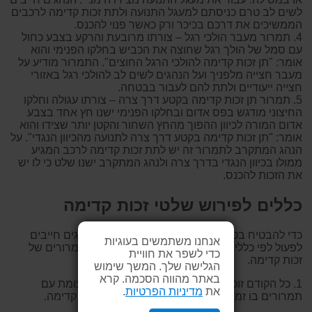
לשים לב טרם כניסתם למעגל התנועה ולתת זכות קדימה לרכבים
הממשיכים את דרכם בכיכר ורק כאשר פנוי להכנס.
4. תמרור מעבר הולכי רגל – צורתו מרובעת והרקע בצבע כחול
עם סמל של הולך רגל שחוצה את הכביש בחלקו הפנימי והוא
אומר: "תן זכות קדימה להולכי הרגל החוצים". התמרור מודיע על
מעבר חצייה מלפניך ועל הנהגים לשים לב להולכי רגל באזורי
חצייה ייעודיים ולתת להם לעבור בבטחה.
5. תמרור תן זכות קדימה בקטע דרך צרה – צורתו עגולה וחלקו
החיצוני מודגש בפס אדום ובחלקו הפנימי ישנו חץ אחד בצבע
אדום המורה לכיוון ההפוך מהחץ השחור והקטן יותר שצידו והוא
אומר: "תן זכות קדימה בקטע דרך צרה לתנועה מהכיוון הנגדי". על
הנהג המתקרב לתמרור זה יש לתת זכות קדימה לרכב המגיע
ממולו בכיוון הנגדי בדרך צרה ולנהג המתקרב ישנו שלט כי לו יש
את הזכות להכנס.
כללים לפירוש שלטי זכות קדימה
כדי להבטיח בטיחות בכביש ולהימנע מתאונות, נהגים חייבים
אנחנו משתמשים בעוגיות
לפעול לפי כללים ספציפיים כאשר הם נתקלים בתמרורים של
כדי לשפר את חוויית
זכות קדימה.
הגלישה שלך. המשך שימוש
באתר מהווה הסכמה. קרא
1. כל הקודם זוכה - כאשר מספר רכבים מגיעים לצומת עם
את
מדיניות הפרטיות
.
תמרורים בו זמנית, לרכב מימין יש בדרך כלל זכות קדימה.