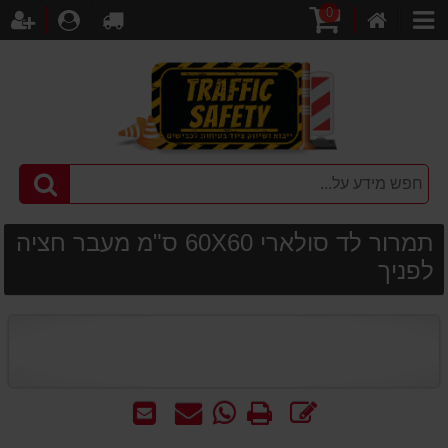
0
דף
עגלת
לקופה
התחברו
הר
קטגוריות
הבית
קניות
תמרור לד סולארי 60X60 ס"מ מעבר חציה
לפניך
כתוב
הדפס
WhatsApp
שאל
שלח
חוות
-
אותנו
לחבר