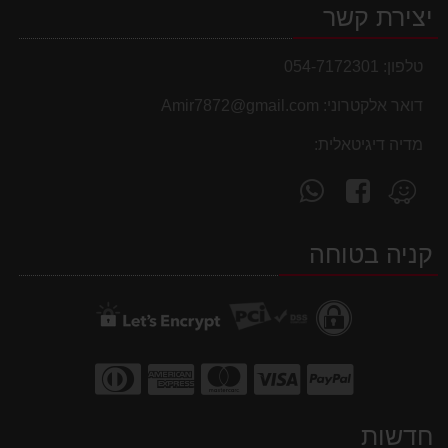
יצירת קשר
טלפון:
054-7172301
דואר אלקטרוני:
Amir7872@gmail.com
מדיה דיגיטאלית:
עקוב
פנה
מצא
אחרינו
אלינו
אותנו
ב-
ב-
ב-
קניה בטוחה
WhatsApp
facebook
Waze
חדשות