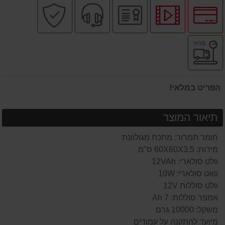
לחץ
לחץ
יבואן
שירות
קניה
לאפשרויות
לצפיה
רשמי
מקצועי
בטוחה
תשלומים
בסרטון
משלוח
מהיר
מוצר
מהיר
הפריט במלאי!
תיאור המוצר
חומר תמרור: מתכת מגולוונת
מידות: 60X60X3.5 ס"מ
וולט סולארי: 12VAh
וואט סולארי: 10W
וולט סוללות 12V
אמפר סוללות: 7 Ah
משקל: 10000 גרם
מיועד להתקנה על עמודים