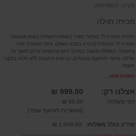
דעת
שאל
על
מק"ט: AM-9604
אותנו
המוצר
על
מכירה רגילה
המוצר
תמרור תאורת לד סולארי מאיר בשעות החשיכה באופן אוטומטי,
תאורת לד איכותית וברורה בצבעי השלט, ציפוי התמרור זוהר
בחשיכה. הסוללה נטענת במהלך היום ובחשיכה נדלק למשך כל
הלילה. מיועד להתקנה בצמתים, כבישים ורחובות ללא תלות במקור
חשמל.
למפרט מלא...
אצלנו רק:
999.00 ₪
דמי משלוח:
50.00 ₪
(אפשרות לאיסוף עצמי)
סה"כ כולל משלוח:
1,049.00 ₪