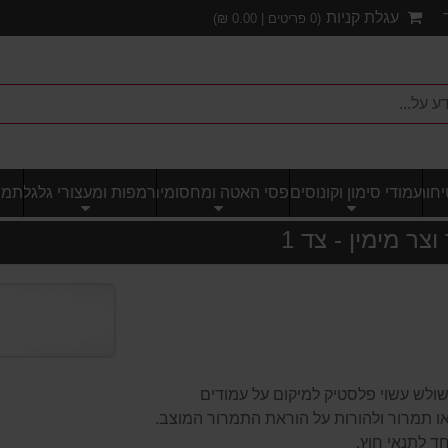
עגלת קניות
(
0
פריטים |
0.00
₪)
חותי
עמודי סימון וקונוסים
פסי האטה ומחסומים
רמפות ומעצורי גלגל
תמרו
ר מימין - צד 1
שולש עשוי פלסטיק למיקום על עמודים
 או תמרור ולהורות על הוראת התמרור המוצב.
ד לתנאי חוץ.