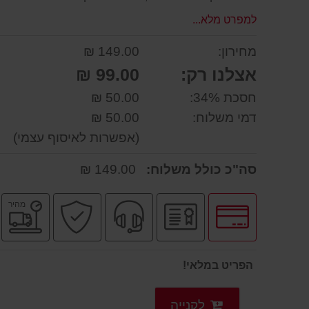
למפרט מלא...
מחירון:
149.00 ₪
אצלנו רק:
99.00 ₪
חסכת 34%:
50.00 ₪
דמי משלוח:
50.00 ₪
(אפשרות לאיסוף עצמי)
סה"כ כולל משלוח:
149.00 ₪
לחץ
יבואן
שירות
קניה
מ
מהיר
לאפשרויות
רשמי
מקצועי
בטוחה
מ
תשלומים
הפריט במלאי!
לקנייה