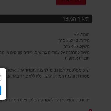
תיאור המוצר
חומר: PP
מידות: 35X43 ס"מ
משקל: 400 גרם
מיועד להרכבה על עמודים גמישים, ניידים קונוסים או מ
תוצרת אירופית
שלט מפלסטיק לבן הנועד להצגת תמרור עליו. איכותי ועמי
א
מסודרת והצגת המידע הרצוי עליו ללא צורך בהתקנת עמ
ש
*הסרטון המצורף נועד להמחשה בלבד ואינו המוצר בפוע