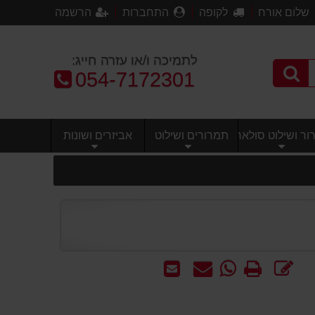
שלום אורח
לקופה
התחברות
הרשמה
לתמיכה ו/או עזרה חייג:
טלפון:
054-7172301
ר ושילוט סולארי
תמרורים ושילוט
אביזרים ושונות
כתוב
הדפס
WhatsApp
שאל
שלח
חוות
-
אותנו
לחבר
דעת
שאל
על
אותנו
המוצר