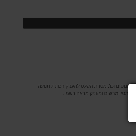
 קונוסים וכו'. מטרת השלט להעניק הכוונת תנועה
 אסתטי ומרשים ומעניק מראה רשמי.