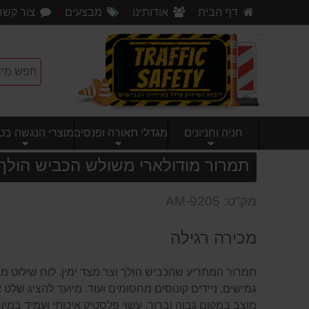
דף הבית
אודותינו
מבצעים
צור קשר
חניה וחניונים
מגדלי תאורה ופנסים
מוצרי הנגשה בטי
תמרור מודולארי משולש הכביש הולך וצ
מק"ט: AM-9205
מכירה רגילה
תמרור המתריע שהכביש הולך וצר מצד ימין. לוח שילוט מ
גמישים, ניידים קונוסים מחסומים ועוד. מיועד להציג שלט
מוצב במקום גבוה וברור, עשוי פלסטיק איכותי ועמיד במיוח