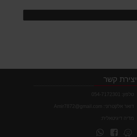
צירת קשר
טלפון:
054-7172301
דואר אלקטרוני:
Amir7872@gmail.com
מדיה דיגיטאלית:
עקוב
פנה
מצא
אחרינו
אלינו