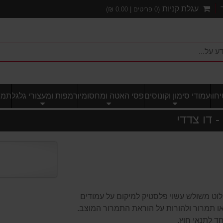
עגלת קניות
(
0
פריטים |
0.00
₪)
חותי
עמודי סימון וקונוסים
פסי האטה ומחסומים
רמפות ומעצורי גלגל
תמרו
 דו צדדי
לוט משולש עשוי פלסטיק למיקום על עמודים
 או תמרור ולהורות על הוראת התמרור המוצב.
ד לתנאי חוץ.