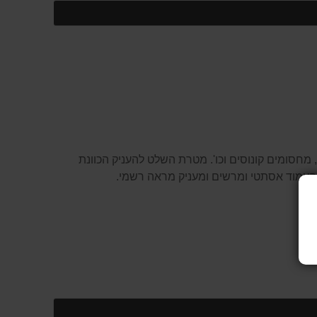
 מחסומים קונוסים וכו'. מטרת השלט להעניק הכוונת
 העמוד אסתטי ומרשים ומעניק מראה רשמי.