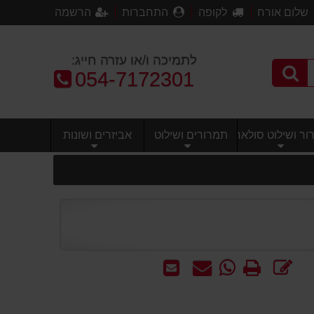
שלום אורח
לקופה
התחברות
הרשמה
לתמיכה ו/או עזרה חייג:
טלפון:
054-7172301
ר ושילוט סולארי
תמרורים ושילוט
אביזרים ושונות
כתוב
הדפס
WhatsApp
שאל
שלח
חוות
-
אותנו
לחבר
דעת
שאל
על
אותנו
המוצר