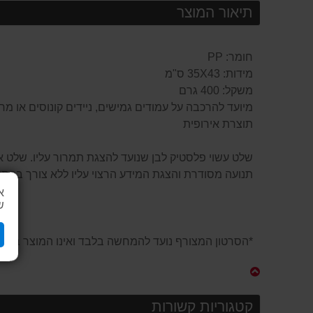
תיאור המוצר
חומר: PP
מידות: 35X43 ס"מ
משקל: 400 גרם
מיועד להרכבה על עמודים גמישים, ניידים קונוסים או מ
תוצרת אירופית
שלט עשוי פלסטיק לבן שנועד להצגת תמרור עליו. שלט איכ
תנועה מסודרת והצגת המידע הרצוי עליו ללא צורך בהת
א
ש
*הסרטון המצורף נועד להמחשה בלבד ואינו המוצר בפוע
קטגוריות קשורות