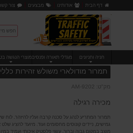
דף הבית
אודותינו
מבצעים
צור קשר
חניה וחניונים
מגדלי תאורה ופנסים
מוצרי הנגשה בטי
תמרור מודולארי משולש זהירות כללי -
מק"ט: AM-9202
מכירה רגילה
תמרור המתריע לנהג על סכנה קרבה ועליו להיזהר. לוח שי
גמישים, ניידים קונוסים מחסומים ועוד. מיועד להציג שלט
מוצב במקום גבוה וברור, עשוי פלסטיק איכותי ועמיד במיוח