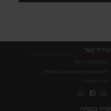
צירת קשר
טלפון:
054-7172301
דואר אלקטרוני:
Amir7872@gmail.com
מדיה דיגיטאלית:
עקוב
פנה
מצא
אחרינו
אלינו
אותנו
ב-
ב-
ב-
ניה בטוחה
WhatsApp
facebook
Waze