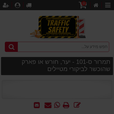
0
דף
עגלת
לקופה
התחברו
הר
קטגוריות
הבית
קניות
תמרור ס-101 - יער, חורש או פארק
שהוכשר לביקורי מטיילים
כתוב
הדפס
WhatsApp
שאל
שלח
חוות
-
אותנו
לחבר