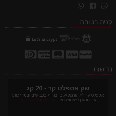
עקוב
פנה
מצא
אחרינו
אלינו
אותנו
ב-
ב-
ב-
קניה בטוחה
WhatsApp
facebook
Waze
חדשות
שק אספלט קר - 20 קג
אספלט קר לתיקון מפגעים, בורות בכבישים ובמדרכות!
ארוז ומוכן לשימוש מידי.
למידע נוסף לחצו כאן