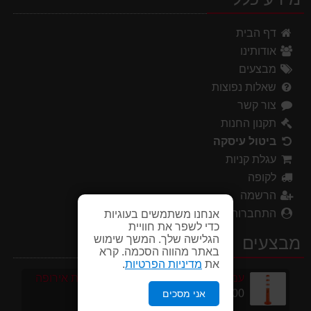
דף הבית
אודותינו
מבצעים
שאלות נפוצות
צור קשר
תקנון החנות
ביטול עיסקה
עגלת קניות
לקופה
הרשמה
התחברות
אנחנו משתמשים בעוגיות
כדי לשפר את חוויית
הגלישה שלך. המשך שימוש
מבצעים
באתר מהווה הסכמה. קרא
את
מדיניות הפרטיות
.
עמוד סימון גמיש 75 ס''מ ECO תוצרת אירופה
95.00 ₪
אני מסכים