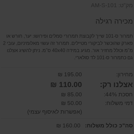
דעת
שאל
על
מק"ט: AM-S-101
אותנו
המוצר
על
מכירה רגילה
המוצר
תמרור ס-101 שייך לקבוצת תמרורי סמלים ופירושו: יער, חורש או
פארק שהוכשר לביקורי מטיילים. תמרור זה עשוי מאלומיניום, עובי 2
מ"מ וכולל מחזיר אור. מגיע במידה 40x40 ס"מ. ניתן להשיג אצלנו
גם כתמרור ס-101 לד סולארי.
מחירון:
195.00 ₪
אצלנו רק:
110.00 ₪
חסכת 44%:
85.00 ₪
דמי משלוח:
50.00 ₪
(אפשרות לאיסוף עצמי)
סה"כ כולל משלוח:
160.00 ₪