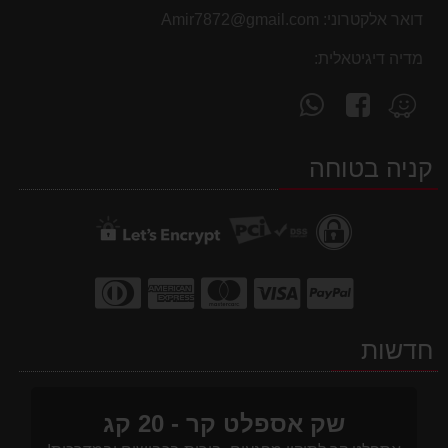
דואר אלקטרוני:
Amir7872@gmail.com
מדיה דיגיטאלית:
עקוב
פנה
מצא
אחרינו
אלינו
אותנו
ב-
ב-
ב-
קניה בטוחה
WhatsApp
facebook
Waze
חדשות
שק אספלט קר - 20 קג