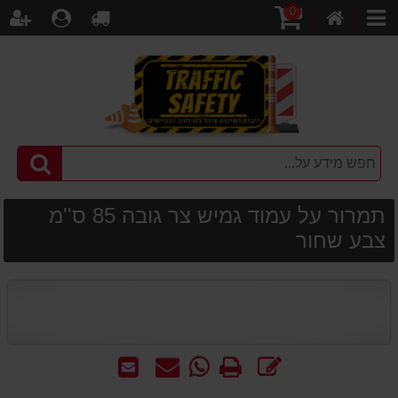
0
דף
עגלת
לקופה
התחברו
הר
קטגוריות
הבית
קניות
תמרור על עמוד גמיש צר גובה 85 ס''מ
צבע שחור
כתוב
הדפס
WhatsApp
שאל
שלח
חוות
-
אותנו
לחבר