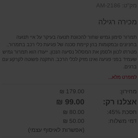
דעת
שאל
על
מק"ט: AM-2186
אותנו
המוצר
על
מכירה רגילה
המוצר
תמרור סימון גמיש שחור להכוונת תנועה בעיקר על איי תנועה
בחניונים ובמקומות בהן קיימת סכנה של פגיעת כלי רכב בתמרור,
מטרתו לכוון ולסמן את המסלול נסיעה הנכון. ייעודו הוא תמרור גמיש
שעמיד בפני פגיעה ואינו מזיק לכלי הרכב. התקנה פשוטה לקרקע עם
ברגים.
למפרט מלא...
מחירון:
179.00 ₪
אצלנו רק:
99.00 ₪
חסכת 45%:
80.00 ₪
דמי משלוח:
50.00 ₪
(אפשרות לאיסוף עצמי)