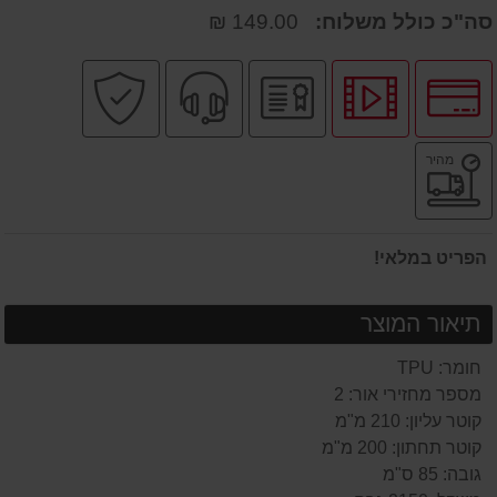
סה"כ כולל משלוח:
149.00 ₪
לחץ
לחץ
יבואן
שירות
קניה
לאפשרויות
לצפיה
רשמי
מקצועי
בטוחה
תשלומים
בסרטון
משלוח
מהיר
מוצר
מהיר
הפריט במלאי!
תיאור המוצר
חומר: TPU
מספר מחזירי אור: 2
קוטר עליון: 210 מ"מ
קוטר תחתון: 200 מ"מ
גובה: 85 ס"מ