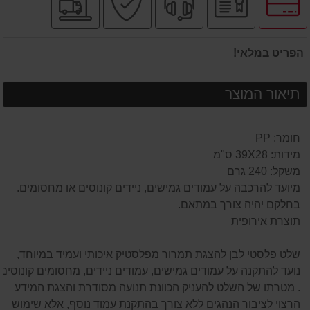
לאפשרויות
רשמי
מקצועי
בטוחה
מהיר
תשלומים
הפריט במלאי!
תיאור המוצר
חומר: PP
מידות: 39X28 ס"מ
משקל: 240 גרם
מיועד להרכבה על עמודים גמישים, ניידים קונוסים או מחסומים.
בחלקם יהיה צורך במתאם.
תוצרת אירופית
שלט פלסטי לבן להצגת תמרור מפלסטיק איכותי ועמיד במיוחד,
נועד להתקנה על עמודים גמישים, עמודים ניידים, מחסומים קונוסים
. מטרתו של השלט להעניק הכוונת תנועה מסודרת והצגת המידע
הרצוי לציבור הנהגים ללא צורך בהתקנת עמוד נוסף, אלא שימוש