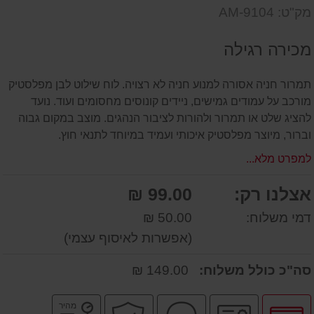
דעת
שאל
על
מק"ט: AM-9104
אותנו
המוצר
על
מכירה רגילה
המוצר
תמרור חניה אסורה למנוע חניה לא רצויה. לוח שילוט לבן מפלסטיק
מורכב על עמודים גמישים, ניידים קונוסים מחסומים ועוד. נועד
להציג שלט או תמרור ולהורות לציבור הנהגים. מוצב במקום גבוה
וברור, מיוצר מפלסטיק איכותי ועמיד במיוחד לתנאי חוץ.
למפרט מלא...
אצלנו רק:
99.00 ₪
דמי משלוח:
50.00 ₪
(אפשרות לאיסוף עצמי)
סה"כ כולל משלוח:
149.00 ₪
לחץ
יבואן
שירות
קניה
משלוח
מהיר