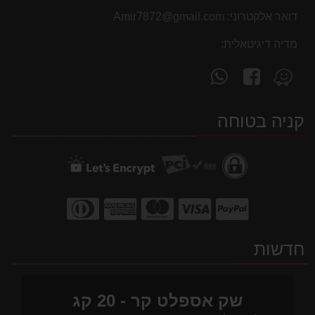
דואר אלקטרוני:
Amir7872@gmail.com
מדיה דיגיטאלית:
עקוב
פנה
מצא
אחרינו
אלינו
אותנו
ב-
ב-
ב-
קניה בטוחה
WhatsApp
facebook
Waze
חדשות
שק אספלט קר - 20 קג