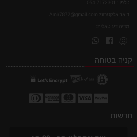
טלפון:
054-7172301
דואר אלקטרוני:
Amir7872@gmail.com
מדיה דיגיטאלית:
עקוב
פנה
מצא
אחרינו
אלינו
אותנו
ב-
ב-
ב-
קניה בטוחה
WhatsApp
facebook
Waze
חדשות