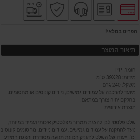
לחץ
יבואן
שירות
קניה
משלוח
מהיר
לאפשרויות
רשמי
מקצועי
בטוחה
מהיר
תשלומים
הפריט במלאי!
תיאור המוצר
חומר: PP
מידות: 39X28 ס"מ
משקל: 240 גרם
מיועד להרכבה על עמודים גמישים, ניידים קונוסים או מחסומים.
בחלקם יהיה צורך במתאם.
תוצרת אירופית
שלט פלסטי לבן להצגת תמרור מפלסטיק איכותי ועמיד במיוחד,
נועד להתקנה על עמודים גמישים, עמודים ניידים, מחסומים קונוסים
וכו'. ייעודו של השלט להעניק הכוונת תנועה מסודרת והצגת המידע