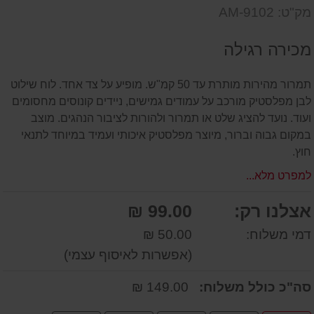
דעת
שאל
על
מק"ט: AM-9102
אותנו
המוצר
על
מכירה רגילה
המוצר
תמרור מהירות מותרת עד 50 קמ"ש. מופיע על צד אחד. לוח שילוט
לבן מפלסטיק מורכב על עמודים גמישים, ניידים קונוסים מחסומים
ועוד. נועד להציג שלט או תמרור ולהורות לציבור הנהגים. מוצב
במקום גבוה וברור, מיוצר מפלסטיק איכותי ועמיד במיוחד לתנאי
חוץ.
למפרט מלא...
אצלנו רק:
99.00 ₪
דמי משלוח:
50.00 ₪
(אפשרות לאיסוף עצמי)
סה"כ כולל משלוח:
149.00 ₪