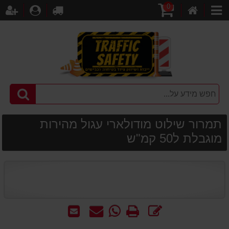
0
דף
עגלת
לקופה
התחברו
הר
קטגוריות
הבית
קניות
תמרור שילוט מודולארי עגול מהירות
מוגבלת ל50 קמ"ש
כתוב
הדפס
WhatsApp
שאל
שלח
חוות
-
אותנו
לחבר