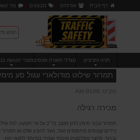
דף הבית
אודותינו
מבצעים
צור קשר
חניה וחניונים
מגדלי תאורה ופנסים
מוצרי הנגשה בטי
תמרור שילוט מודולארי עגול סע מימין 
מק"ט: AM-9108
מכירה רגילה
תמרור עבור מימין לחץ מוצב בד"כ על איי תנועה. לוח שיל
ניידים קונוסים מחסומים ועוד. נועד להציג שלט או תמרור 
וברור, מיוצר מפלסטיק איכותי ועמיד במיוחד לתנאי חוץ.