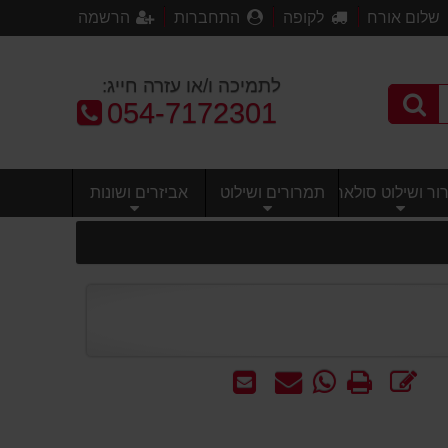
שלום אורח
לקופה
התחברות
הרשמה
לתמיכה ו/או עזרה חייג:
טלפון:
054-7172301
ר ושילוט סולארי
תמרורים ושילוט
אביזרים ושונות
כתוב
הדפס
WhatsApp
שאל
שלח
חוות
-
אותנו
לחבר
דעת
שאל
על
אותנו
המוצר