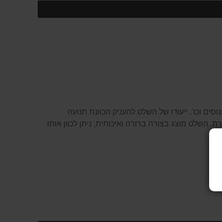
ים וכו'. ייעודו של השלט להעניק הכוונת תנועה
 השלט מוצג בצורה ברורה ואיכותית, ניתן לכוון אותו