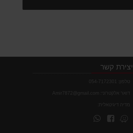
צירת קשר
טלפון:
054-7172301
דואר אלקטרוני:
Amir7872@gmail.com
מדיה דיגיטאלית:
עקוב
פנה
מצא
אחרינו
אלינו
אותנו
ב-
ב-
ב-