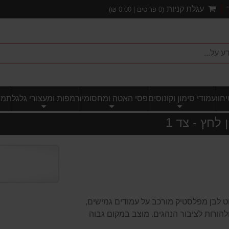
עגלת קניות
(
0
פריטים |
0.00
₪)
חותי
עמודי סימון וקונוסים
פסי האטה ומחסומים
רמפות ומעצורי גלגל
תמרו
לחץ - צד 1
וט לבן מפלסטיק מורכב על עמודים גמישים,
ולהורות לציבור הנהגים. מוצב במקום גבוה