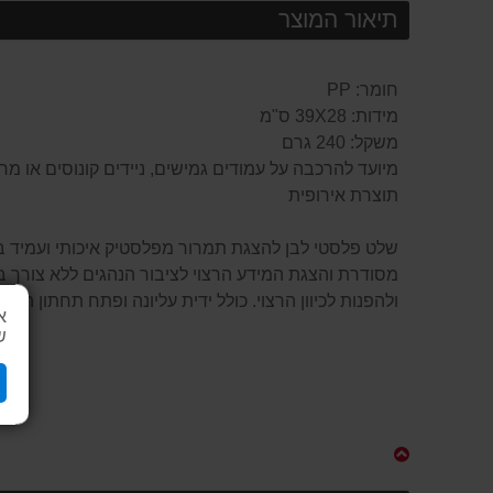
תיאור המוצר
חומר: PP
מידות: 39X28 ס"מ
משקל: 240 גרם
מיועד להרכבה על עמודים גמישים, ניידים קונוסים או מ
תוצרת אירופית
שלט פלסטי לבן להצגת תמרור מפלסטיק איכותי ועמיד במיו
מסודרת והצגת המידע הרצוי לציבור הנהגים ללא צורך בה
ולהפנות לכיוון הרצוי. כולל ידית עליונה ופתח תחתון ה
א
ש