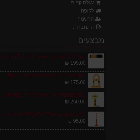
עגלת קניות
לקופה
הרשמה
התחברות
מבצעים
חבילת 1 מטר פסי האטה 10 קמ''ש כולל סופיות מפ
199.00 ₪
מחסום לחניה צורת U במבצע מטורף!
175.00 ₪
מחסום חניה פרטי כולל מנעול ומפתחות גובה 0
250.00 ₪
עמוד סימון גמיש 75 ס''מ ECO תוצרת אירופה
95.00 ₪